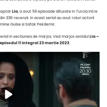
daptat
Lia
, a avut 59 episoade difuzate in Turcia intre
in 336 recenzii. In acest serial au avut roluri actorii
mine Gulse si Safak Pekdemir.
rial in sectiunea de mai jos. Vezi mai jos serialul
Lia –
 episodul 11 integral 23 martie 2023
.