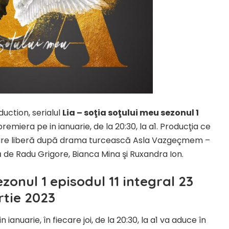
uction, serialul
Lia – soţia soţului meu sezonul 1
emiera pe in ianuarie, de la 20:30, la a1. Producţia ce
daptare liberă după drama turcească Asla Vazgeçmem –
 de Radu Grigore, Bianca Mina şi Ruxandra Ion.
zonul 1 episodul 11 integral 23
tie 2023
ianuarie, în fiecare joi, de la 20:30, la a1 va aduce în