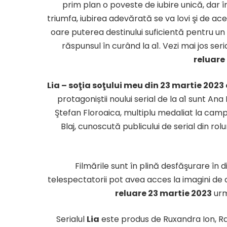
prim plan o poveste de iubire unică, dar î
triumfa, iubirea adevărată se va lovi şi de ac
oare puterea destinului suficientă pentru un 
răspunsul în curând la a1. Vezi mai jos seri
reluare
Lia – soţia soţului meu din 23 martie 2023
protagoniștii noului serial de la a1 sunt Ana
Ştefan Floroaica, multiplu medaliat la campio
Blaj, cunoscută publicului de serial din rolur
Filmările sunt în plină desfăşurare în di
telespectatorii pot avea acces la imagini de 
reluare 23 martie 2023
urmă
Serialul
Lia
este produs de Ruxandra Ion, Ra