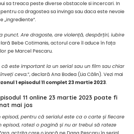
bui sa treaca peste diverse obstacole si incercari. In
t pentru ca dragostea sa invinga sau daca este nevoie
te „ingrediente”.
punct. Are dragoste, are violență, despărțiri, iubire
clară Bebe Cotimanis, actorul care îl aduce în fața
lor pe Marcel Pescaru.
d că este important la un serial sau un film sau chiar
 înveți ceva.
”, declară Ana Bodea (Lia Călin). Vezi mai
ezonul 1 episodul 11 complet 23 martie 2023
.
episodul 11 online 23 martie 2023
poate fi
onat mai jos
 episod, pentru că serialul este ca o carte și fiecare
 episod, ratezi o pagină și nu ar trebui să rateze
ara, actrița care o joacă pe Dana Pescaru în serial.