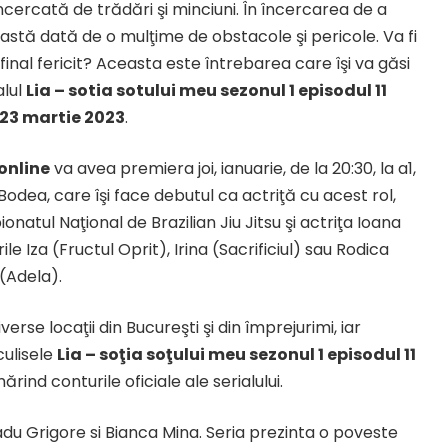
ncercată de trădări şi minciuni. În încercarea de a
eastă dată de o mulţime de obstacole şi pericole. Va fi
final fericit? Aceasta este întrebarea care îşi va găsi
alul
Lia – sotia sotului meu sezonul 1 episodul 11
 23 martie 2023
.
 online
va avea premiera joi, ianuarie, de la 20:30, la a1,
 Bodea, care îşi face debutul ca actriţă cu acest rol,
natul Naţional de Brazilian Jiu Jitsu şi actriţa Ioana
ile Iza (Fructul Oprit), Irina (Sacrificiul) sau Rodica
(Adela).
verse locaţii din Bucureşti şi din împrejurimi, iar
culisele
Lia –
soţia soţului meu
sezonul 1 episodul 11
rind conturile oficiale ale serialului.
du Grigore si Bianca Mina. Seria prezinta o poveste