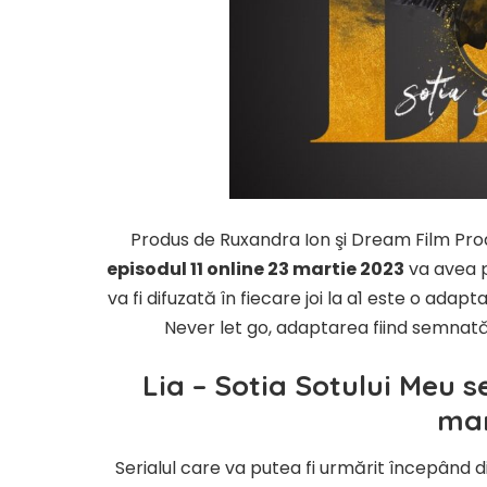
Produs de Ruxandra Ion şi Dream Film Prod
episodul 11 online 23 martie 2023
va avea pr
va fi difuzată în fiecare joi la a1 este o a
Never let go, adaptarea fiind semnată
Lia – Sotia Sotului Meu
se
mar
Serialul care va putea fi urmărit începând din 