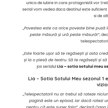
unica de iubire in care protagonistii vor tre
serial vom vedea daca destinul este suficien
si de al
„
Povestea este ca orice poveste bine pusă la 
peste măsură și ură peste măsură!
”, de
telespectatori
„
Este foarte ușor să te regăsești și asta cre
și la o piesă de teatru. Să te regăsești și să
jos serialul
Lia – sotia sotului meu s
Lia – Sotia Sotului Meu sezonul 1 
vizi
„
Telespectatorii nu ar trebui să rateze niciun
pagină este un episod, iar dacă ratezi un
pentru că este super fain!
”, declară Oana Z