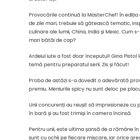
Provocările continuă la MasterChef! În ediția
de zile mari, trebuie să gătească tematic, insp
culinare ale lumii, China, India și Mexic. Cum 
mari bătăi de cap?
Ardeiul iute a fost doar începutul! Gina Pistol
temă pentru preparatul serii. Zis și făcut!
Proba de astăzi s-a dovedit o adevărată pro
premiu. Meniurile spicy nu sunt deloc pe placu
Unii concurenți au reușit să impresioneze cu p
în bară și au fost trimiși în camera încinsă.
Pentru unii, este ultima șansă de a rămâne în 
sunt cu ochii pe fiecare mișcare, iar orice gre