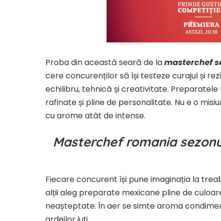
Proba din această seară de la
masterchef se
cere concurenților să își testeze curajul și rezi
echilibru, tehnică și creativitate. Preparatel
rafinate și pline de personalitate. Nu e o misi
cu arome atât de intense.
Masterchef romania sezonul
Fiecare concurent își pune imaginația la treab
alții aleg preparate mexicane pline de culoar
neașteptate. În aer se simte aroma condimente
ardeilor iuți.