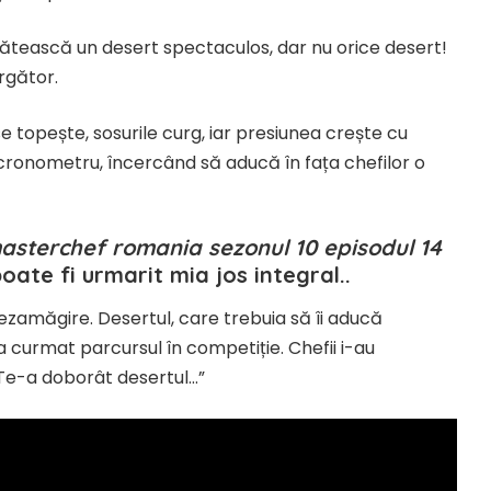
ătească un desert spectaculos, dar nu orice desert!
rgător.
se topește, sosurile curg, iar presiunea crește cu
cronometru, încercând să aducă în fața chefilor o
asterchef romania sezonul 10 episodul 14
oate fi urmarit mia jos integral..
 dezamăgire. Desertul, care trebuia să îi aducă
a curmat parcursul în competiție. Chefii i-au
 „Te-a doborât desertul…”