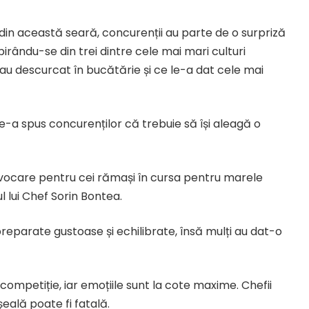
 din această seară, concurenții au parte de o surpriză
irându-se din trei dintre cele mai mari culturi
s-au descurcat în bucătărie și ce le-a dat cele mai
 le-a spus concurenților că trebuie să își aleagă o
vocare pentru cei rămași în cursa pentru marele
l lui Chef Sorin Bontea.
reparate gustoase și echilibrate, însă mulți au dat-o
competiție, iar emoțiile sunt la cote maxime. Chefii
șeală poate fi fatală.