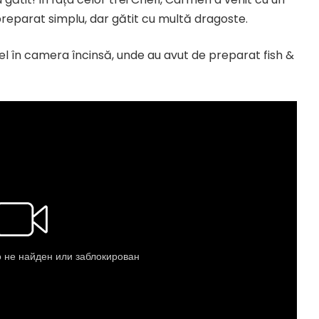
preparat simplu, dar gătit cu multă dragoste.
uel în camera încinsă, unde au avut de preparat fish &