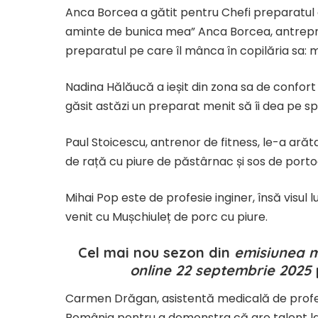
Anca Borcea a gătit pentru Chefi preparatul c
aminte de bunica mea” Anca Borcea, antrepreno
preparatul pe care îl mânca în copilăria sa:
Nadina Hălăucă a ieșit din zona sa de confort ș
găsit astăzi un preparat menit să îi dea pe sp
Paul Stoicescu, antrenor de fitness, le-a ară
de rață cu piure de păstârnac și sos de port
Mihai Pop este de profesie inginer, însă visul
venit cu Mușchiuleț de porc cu piure.
Cel mai nou sezon din
emisiunea m
online 22 septembrie 2025
Carmen Drăgan, asistentă medicală de profesie
România pentru a demonstra că are talent la gă