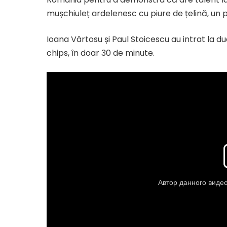
mușchiuleț ardelenesc cu piure de țelină, un 
Ioana Vârtosu și Paul Stoicescu au intrat la d
chips, în doar 30 de minute.