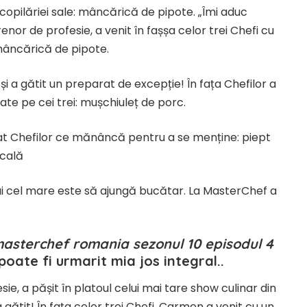
opilăriei sale: mâncărică de pipote. „Îmi aduc
r de profesie, a venit în fașșa celor trei Chefi cu
 mâncărică de pipote.
i a gătit un preparat de excepție! ​În fața Chefilor a
ate pe cei trei: mușchiuleț de porc.
tat Chefilor ce mănâncă pentru a se menține: piept
ocală
 lui cel mare este să ajungă bucătar. La MasterChef a
asterchef romania sezonul 10 episodul 4
poate fi urmarit mia jos integral..
, a pășit în platoul celui mai tare show culinar din
tit! ​În fața celor trei Chefi, Carmen a venit cu un