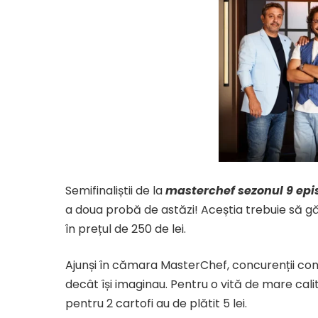
Semifinaliștii de la
masterchef sezonul 9 epi
a doua probă de astăzi! Aceștia trebuie să g
în prețul de 250 de lei.
​Ajunși în cămara MasterChef, concurenții co
decât își imaginau. Pentru o vită de mare calit
pentru 2 cartofi au de plătit 5 lei.