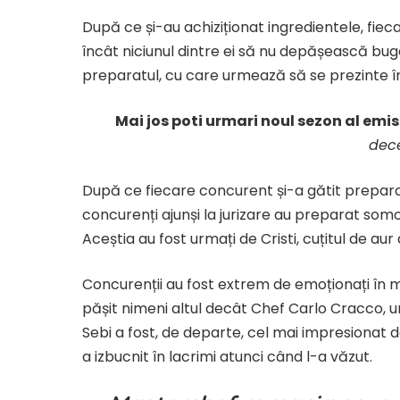
După ce și-au achiziționat ingredientele, fieca
încât niciunul dintre ei să nu depășească buget
preparatul, cu care urmează să se prezinte în
Mai jos poti urmari noul sezon al emis
dec
​După ce fiecare concurent și-a gătit preparatul
concurenți ajunși la jurizare au preparat somon
Aceștia au fost urmați de Cristi, cuțitul de aur
​Concurenții au fost extrem de emoționați în mo
pășit nimeni altul decât Chef Carlo Cracco, un
Sebi a fost, de departe, cel mai impresionat 
a izbucnit în lacrimi atunci când l-a văzut.