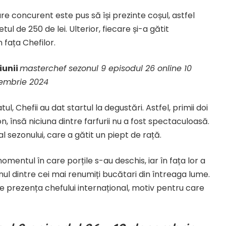
re concurent este pus să își prezinte coșul, astfel
ul de 250 de lei. Ulterior, fiecare și-a gătit
 fața Chefilor.
iunii
masterchef sezonul 9 episodul 26 online 10
embrie 2024
, Chefii au dat startul la degustări. Astfel, primii doi
, însă niciuna dintre farfurii nu a fost spectaculoasă.
 al sezonului, care a gătit un piept de rață.
mentul în care porțile s-au deschis, iar în fața lor a
ul dintre cei mai renumiți bucătari din întreaga lume.
de prezența chefului internațional, motiv pentru care