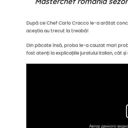
Masterchef romania sezonu
​După ce Chef Carlo Cracco le-a arătat conc
aceștia au trecut la treabă!
Din păcate însă, proba le-a cauzat mari probl
fost atenți la explicațiile juratului italian, cât