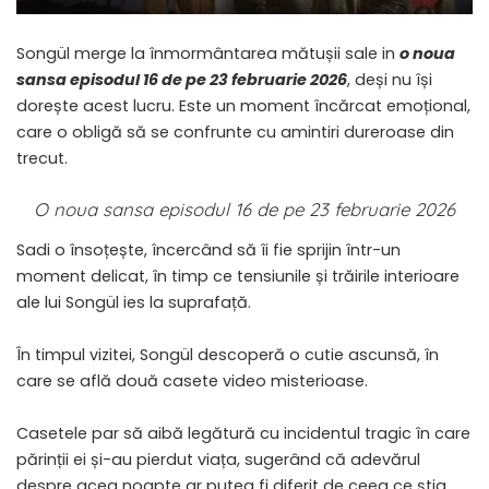
Songül merge la înmormântarea mătușii sale in
o noua
sansa episodul 16 de pe 23 februarie 2026
, deși nu își
dorește acest lucru. Este un moment încărcat emoțional,
care o obligă să se confrunte cu amintiri dureroase din
trecut.
O noua sansa episodul 16 de pe 23 februarie 2026
Sadi o însoțește, încercând să îi fie sprijin într-un
moment delicat, în timp ce tensiunile și trăirile interioare
ale lui Songül ies la suprafață.
În timpul vizitei, Songül descoperă o cutie ascunsă, în
care se află două casete video misterioase.
Casetele par să aibă legătură cu incidentul tragic în care
părinții ei și-au pierdut viața, sugerând că adevărul
despre acea noapte ar putea fi diferit de ceea ce știa