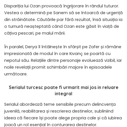
Dispariția lui Ozan provoacă îngrijorare în rândul tuturor.
Vestea o determină pe Sanem să se întoarcă de urgență
din străinătate. Căutările par fără rezultat, însă situația ia
o turnură neașteptată când Ozan este găsit în viață de
câțiva pescari, pe malul mării.
În paralel, Derya îl întâlnește în sfârșit pe Zafer și rămâne
impresionată de modul în care Kıvanç se poartă cu
nepotul său. Relațiile dintre personaje evoluează vizibil, iar
noile revelații promit schimbări majore în episoadele
următoare.
Serialul turcesc poate fi urmarit mai jos in reluare
integral
Serialul abordează teme sensibile precum delincvența
juvenilă, reabilitarea și rescrierea destinelor, subliniind
ideea că fiecare își poate alege propria cale și că iubirea
joacă un rol esențial în conturarea destinelor.