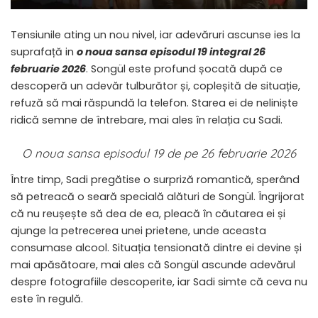
Tensiunile ating un nou nivel, iar adevăruri ascunse ies la
suprafață in
o noua sansa episodul 19 integral 26
februarie 2026
. Songül este profund șocată după ce
descoperă un adevăr tulburător și, copleșită de situație,
refuză să mai răspundă la telefon. Starea ei de neliniște
ridică semne de întrebare, mai ales în relația cu Sadi.
O noua sansa episodul 19 de pe 26 februarie 2026
Între timp, Sadi pregătise o surpriză romantică, sperând
să petreacă o seară specială alături de Songül. Îngrijorat
că nu reușește să dea de ea, pleacă în căutarea ei și
ajunge la petrecerea unei prietene, unde aceasta
consumase alcool. Situația tensionată dintre ei devine și
mai apăsătoare, mai ales că Songül ascunde adevărul
despre fotografiile descoperite, iar Sadi simte că ceva nu
este în regulă.