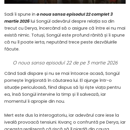
Sadi îi spune in
o noua sansa episodul 22 complet 3
martie 2026
lui Songül adevărul despre relația sa din
trecut cu Derya, încercând să o asigure că între ei nu mai
există nimic. Totuși, Songül este profund rănită și îi spune
că nu îl poate ierta, neputând trece peste dezvăluirile
făcute.
O noua sansa episodul 22 de pe 3 martie 2026
Când Sadi dispare și nu se mai întoarce acasă, Songül
pornește îngrijorată în căutarea lui. El ajunge într-o
situație periculoasă, fiind dispus să își riște viața pentru
ea, însă Songül intervine la timp și îl salvează, iar
momentul îi apropie din nou.
Mert este dus la interogatoriu, iar adevărul care iese la
iveală provoacă tensiuni. Kıvanç o confruntă pe Derya, iar
aceasta realizează că riscă să îl piardă din cauza