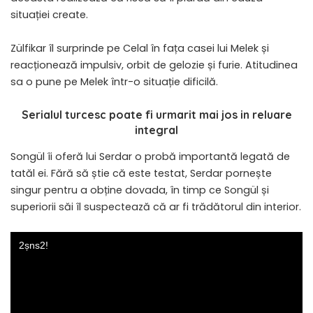
situației create.
Zülfikar îl surprinde pe Celal în fața casei lui Melek și
reacționează impulsiv, orbit de gelozie și furie. Atitudinea
sa o pune pe Melek într-o situație dificilă.
Serialul turcesc poate fi urmarit mai jos in reluare
integral
Songül îi oferă lui Serdar o probă importantă legată de
tatăl ei. Fără să știe că este testat, Serdar pornește
singur pentru a obține dovada, în timp ce Songül și
superiorii săi îl suspectează că ar fi trădătorul din interior.