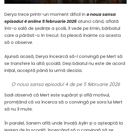
Derya trece printr-un moment dificil in
o noua sansa
episodul 4 online 5 februarie 2026
atunci când, aflată
într-o sală de ședințe a școlii, îl vede pe Emin, bărbatul
care a părăsit-o în trecut. Ea pleacă înainte ca acesta
să o observe.
Ajunsă acasă, Derya încearcă să-l convingă pe Mert să
se transfere la altă școală. Deși băiatul nu este de acord
inițial, acceptă până la urmă decizia.
O noua sansa episodul 4 de pe 5 februarie 2026
Sadi observă că Mert este supărat și află motivul,
promițând că va încerca să o convingă pe sora lui Mert
să nu îl mute.
În paralel, Sanem află unde învață Aylin și o așteaptă la
ieșirea de la școală, încercând să o convingă să se