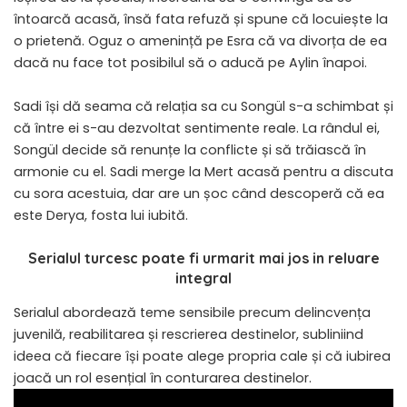
întoarcă acasă, însă fata refuză și spune că locuiește la
o prietenă. Oguz o amenință pe Esra că va divorța de ea
dacă nu face tot posibilul să o aducă pe Aylin înapoi.
Sadi își dă seama că relația sa cu Songül s-a schimbat și
că între ei s-au dezvoltat sentimente reale. La rândul ei,
Songül decide să renunțe la conflicte și să trăiască în
armonie cu el. Sadi merge la Mert acasă pentru a discuta
cu sora acestuia, dar are un șoc când descoperă că ea
este Derya, fosta lui iubită.
Serialul turcesc poate fi urmarit mai jos in reluare
integral
Serialul abordează teme sensibile precum delincvența
juvenilă, reabilitarea și rescrierea destinelor, subliniind
ideea că fiecare își poate alege propria cale și că iubirea
joacă un rol esențial în conturarea destinelor.