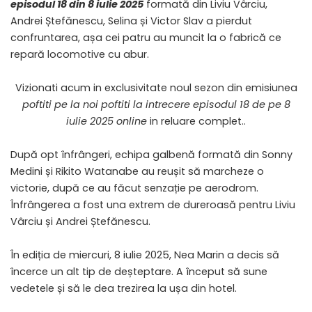
episodul 18 din 8 iulie 2025
formată din Liviu Vârciu,
Andrei Ștefănescu, Selina și Victor Slav a pierdut
confruntarea, așa cei patru au muncit la o fabrică ce
repară locomotive cu abur.
Vizionati acum in exclusivitate noul sezon din emisiunea
poftiti pe la noi poftiti la intrecere episodul 18 de pe 8
iulie 2025 online
in reluare complet..
După opt înfrângeri, echipa galbenă formată din Sonny
Medini și Rikito Watanabe au reușit să marcheze o
victorie, după ce au făcut senzație pe aerodrom.
Înfrângerea a fost una extrem de dureroasă pentru Liviu
Vârciu și Andrei Ștefănescu.
În ediția de miercuri, 8 iulie 2025, Nea Marin a decis să
încerce un alt tip de deșteptare. A început să sune
vedetele și să le dea trezirea la ușa din hotel.