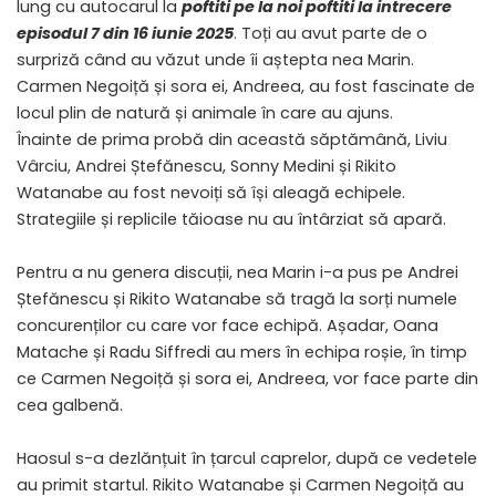
lung cu autocarul la
poftiti pe la noi poftiti la intrecere
episodul 7 din 16 iunie 2025
. Toți au avut parte de o
surpriză când au văzut unde îi aștepta nea Marin.
Carmen Negoiță și sora ei, Andreea, au fost fascinate de
locul plin de natură și animale în care au ajuns.
Înainte de prima probă din această săptămână, Liviu
Vârciu, Andrei Ștefănescu, Sonny Medini și Rikito
Watanabe au fost nevoiți să își aleagă echipele.
Strategiile și replicile tăioase nu au întârziat să apară.
Pentru a nu genera discuții, nea Marin i-a pus pe Andrei
Ștefănescu și Rikito Watanabe să tragă la sorți numele
concurenților cu care vor face echipă. Așadar, Oana
Matache și Radu Siffredi au mers în echipa roșie, în timp
ce Carmen Negoiță și sora ei, Andreea, vor face parte din
cea galbenă.
Haosul s-a dezlănțuit în țarcul caprelor, după ce vedetele
au primit startul. Rikito Watanabe și Carmen Negoiță au