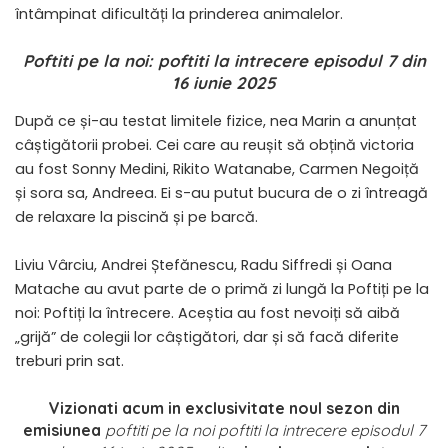
întâmpinat dificultăți la prinderea animalelor.
Poftiti pe la noi: poftiti la intrecere episodul 7 din
16 iunie 2025
După ce și-au testat limitele fizice, nea Marin a anunțat
câștigătorii probei. Cei care au reușit să obțină victoria
au fost Sonny Medini, Rikito Watanabe, Carmen Negoiță
și sora sa, Andreea. Ei s-au putut bucura de o zi întreagă
de relaxare la piscină și pe barcă.
Liviu Vârciu, Andrei Ștefănescu, Radu Siffredi și Oana
Matache au avut parte de o primă zi lungă la Poftiți pe la
noi: Poftiți la întrecere. Aceștia au fost nevoiți să aibă
„grijă” de colegii lor câștigători, dar și să facă diferite
treburi prin sat.
Vizionati acum in exclusivitate noul sezon din
emisiunea
poftiti pe la noi poftiti la intrecere episodul 7