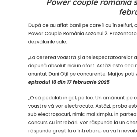
Power couple romania se
febr
După ce au aflat banii pe care îi au în seifuri
Power Couple România sezonul 2. Prezentatorul
dezvăluirile sale.
„La cererea voastră și a telespectatoarelor a
depună absolut niciun efort. Astăzi este cea m
anunțat Dani Oțil pe concurente. Mai jos pot
episodul 16 din 17 februarie 2025
„O să pedalați în gol, pe loc. Un amănunt pe ca
voastre vă vor electrocuta. Astăzi, proba est
sub electroșocuri, nimic mai simplu. În partea c
concurs cu întrebări. Vor răspunde la un chest
răspunde greșit la o întrebare, ea va fi nevo