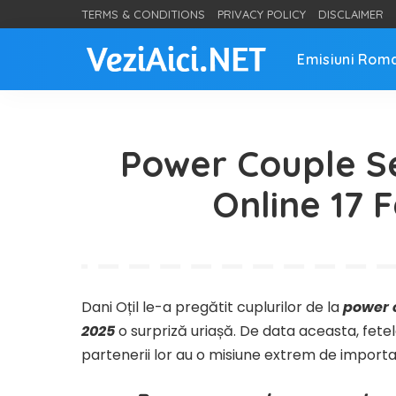
TERMS & CONDITIONS
PRIVACY POLICY
DISCLAIMER
Emisiuni Rom
Power Couple Se
Online 17 
Dani Oțil le-a pregătit cuplurilor de la
power c
2025
o surpriză uriașă. De data aceasta, fete
partenerii lor au o misiune extrem de import