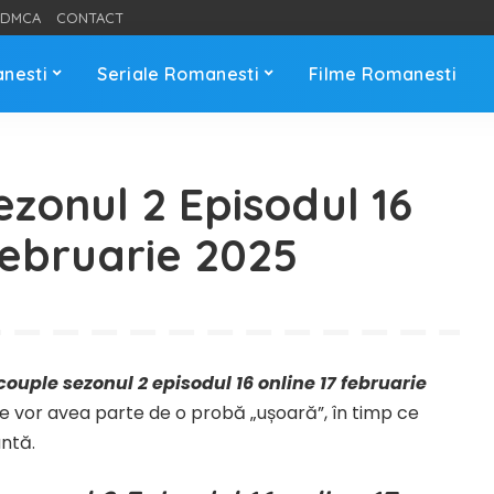
DMCA
CONTACT
anesti
Seriale Romanesti
Filme Romanesti
zonul 2 Episodul 16
Februarie 2025
ouple sezonul 2 episodul 16 online 17 februarie
le vor avea parte de o probă „ușoară”, în timp ce
antă.