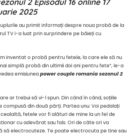
zonul 2 Episodul 16 online 17
uarie 2025
, cuplurile au primit informați despre noua probă de la
 TV i-a luat prin surprindere pe băieți cu
m inventat o probă pentru fetele, la care ele să nu
ai simplă probă din ultimii doi ani pentru fete”, le-a
i vedea emisiunea
power couple romania sezonul 2
re ar trebui să vi-l spun. Din când în când, soțiile
e compusă din două părți. Partea unu: Voi pedalați
ealaltă, fetele vor fi alături de mine la un fel de
ionar cu adevărat sau fals. Ori de câte ori va
ită să electrocuteze. Te poate electrocuta pe tine sau