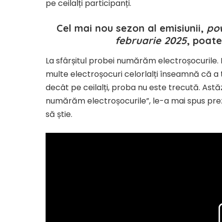
pe ceilalți participanți.
Cel mai nou sezon al emisiunii,
pow
februarie 2025
, poate
La sfârșitul probei numărăm electroșocurile. 
multe electroșocuri celorlalți înseamnă că a
decât pe ceilalți, proba nu este trecută. Astăz
numărăm electroșocurile”, le-a mai spus prez
să știe.