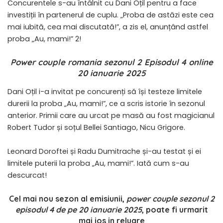
Concurentele s-au întâlnit cu Dani Oțil pentru a face
investiții în partenerul de cuplu. „Proba de astăzi este cea
mai iubită, cea mai discutată!”, a zis el, anunțând astfel
proba „Au, mami!” 2!
Power couple romania sezonul 2 Episodul 4 online
20 ianuarie 2025
Dani Oțil i-a invitat pe concurenți să își testeze limitele
durerii la proba „Au, mami!”, ce a scris istorie în sezonul
anterior. Primii care au urcat pe masă au fost magicianul
Robert Tudor și soțul Bellei Santiago, Nicu Grigore.
Leonard Doroftei și Radu Dumitrache și-au testat și ei
limitele puterii la proba „Au, mami!”. Iată cum s-au
descurcat!
Cel mai nou sezon al emisiunii,
power couple sezonul 2
episodul 4 de pe 20 ianuarie 2025
, poate fi urmarit
mai jos in reluare