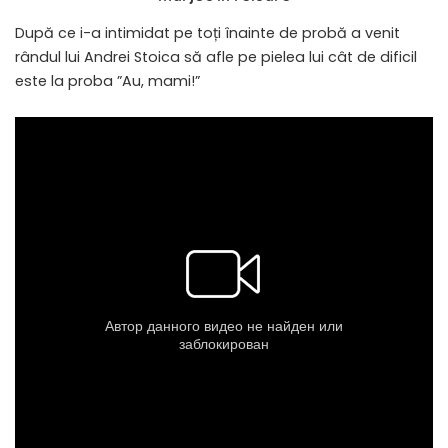
După ce i-a intimidat pe toți înainte de probă a venit
rândul lui Andrei Stoica să afle pe pielea lui cât de dificil
este la proba ”Au, mami!”