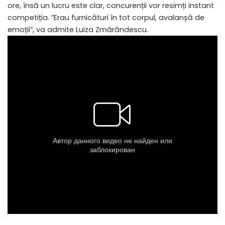
ore, însă un lucru este clar, concurenții vor resimți instant
competiția. ”Erau furnicături în tot corpul, avalanșă de
emoții”, va admite Luiza Zmărăndescu.