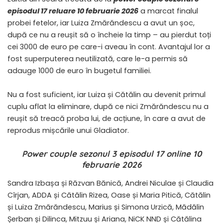
episodul 17 reluare 10 februarie 2026
a marcat finalul
probei fetelor, iar Luiza Zmărăndescu a avut un șoc,
după ce nu a reușit să o încheie la timp – au pierdut toți
cei 3000 de euro pe care-i aveau în cont. Avantajul lor a
fost superputerea neutilizată, care le-a permis să
adauge 1000 de euro în bugetul familiei.
Nu a fost suficient, iar Luiza și Cătălin au devenit primul
cuplu aflat la eliminare, după ce nici Zmărăndescu nu a
reușit să treacă proba lui, de acțiune, în care a avut de
reprodus mișcările unui Gladiator.
Power couple sezonul 3 episodul 17 online 10
februarie 2026
Sandra Izbașa și Răzvan Bănică, Andrei Niculae și Claudia
Cîrjan, ADDA și Cătălin Rizea, Oase și Maria Pitică, Cătălin
și Luiza Zmărăndescu, Marius și Simona Urzică, Mădălin
Șerban și Dilinca, Mitzuu și Ariana, NiCK NND și Cătălina