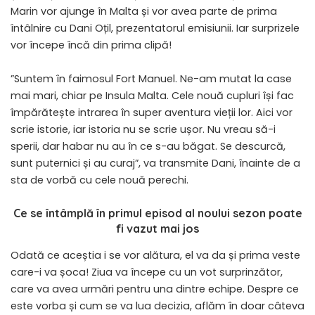
Marin vor ajunge în Malta și vor avea parte de prima
întâlnire cu Dani Oțil, prezentatorul emisiunii. Iar surprizele
vor începe încă din prima clipă!
”Suntem în faimosul Fort Manuel. Ne-am mutat la case
mai mari, chiar pe Insula Malta. Cele nouă cupluri își fac
împărătește intrarea în super aventura vieții lor. Aici vor
scrie istorie, iar istoria nu se scrie ușor. Nu vreau să-i
sperii, dar habar nu au în ce s-au băgat. Se descurcă,
sunt puternici și au curaj”, va transmite Dani, înainte de a
sta de vorbă cu cele nouă perechi.
Ce se întâmplă în primul episod al noului sezon poate
fi vazut mai jos
Odată ce aceștia i se vor alătura, el va da și prima veste
care-i va șoca! Ziua va începe cu un vot surprinzător,
care va avea urmări pentru una dintre echipe. Despre ce
este vorba și cum se va lua decizia, aflăm în doar câteva