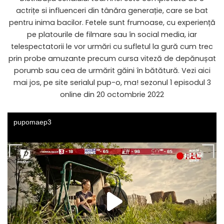
actrițe si influenceri din tânăra generație, care se bat
pentru inima bacilor. Fetele sunt frumoase, cu experiență
pe platourile de filmare sau în social media, iar
telespectatorii le vor urmări cu sufletul la gură cum trec
prin probe amuzante precum cursa viteză de depănușat
porumb sau cea de urmărit găini în bătătură. Vezi aici
mai jos, pe site serialul pup-o, ma! sezonul 1 episodul 3
online din 20 octombrie 2022