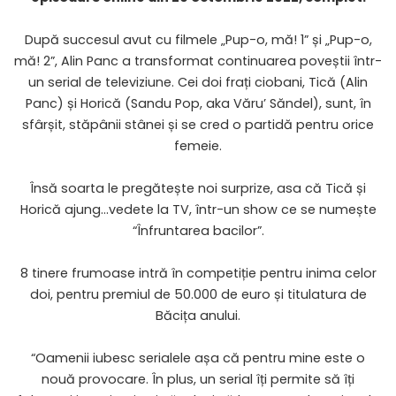
După succesul avut cu filmele „
Pup-o, mă
! 1” și „Pup-o,
mă! 2”, Alin Panc a transformat continuarea poveștii într-
un serial de televiziune. Cei doi frați ciobani, Tică (Alin
Panc) și Horică (Sandu Pop, aka Văru’ Săndel), sunt, în
sfârșit, stăpânii stânei și se cred o partidă pentru orice
femeie.
Însă soarta le pregătește noi surprize, asa că Tică și
Horică ajung…vedete la TV, într-un show ce se numește
“Înfruntarea bacilor”.
8 tinere frumoase intră în competiție pentru inima celor
doi, pentru premiul de 50.000 de euro și titulatura de
Băcița anului.
“Oamenii iubesc serialele așa că pentru mine este o
nouă provocare. În plus, un serial îți permite să îți