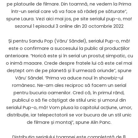
pe platourile de filmare. Din toamnă, ne vedem la Prima
într-un serial care vă va face să râdeți pe săturate”,
spune Laura. Vezi aici mai jos, pe site serialul pup-o, ma!
sezonul 1 episodul 3 online din 20 octombrie 2022
Și pentru Sandu Pop (Văru’ Săndel), serialul Pup-o, mă!
este o confirmare a succesului la public al producțiilor
anterioare. “Horică este și în serial un prostuț simpatic, cu
o inimă maaare. Crede despre fratele lui că este cel mai
deștept om de pe planetă și îl urmează oriunde”, spune
Văru’ Săndel. “Prima va aduce noul în showbiz-ul
românesc. Ne-am ales reciproc să facem un serial
pentru bucuria oamenilor. Cred că, în primul rând,
publicul o să fie câștigat de stilul unic și umorul din
serialul Pup-o, mă! Vom plusa la capitolul acțiune, umor,
distribuție, iar telepectatorii se vor bucura de un stil unic
de filmare și montaj”, spune Alin Panc.
Distribuția serialului toamnei este completată de 8