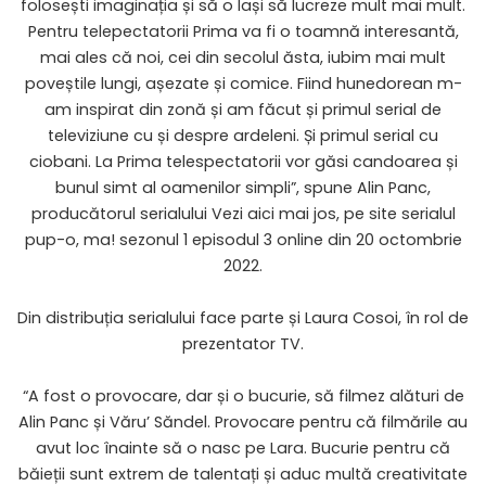
folosești imaginația și să o lași să lucreze mult mai mult.
Pentru telepectatorii Prima va fi o toamnă interesantă,
mai ales că noi, cei din secolul ăsta, iubim mai mult
poveștile lungi, așezate și comice. Fiind hunedorean m-
am inspirat din zonă și am făcut și primul serial de
televiziune cu și despre ardeleni. Și primul serial cu
ciobani. La Prima telespectatorii vor găsi candoarea și
bunul simt al oamenilor simpli”, spune Alin Panc,
producătorul serialului Vezi aici mai jos, pe site serialul
pup-o, ma! sezonul 1 episodul 3 online din 20 octombrie
2022.
Din distribuția serialului face parte și Laura Cosoi, în rol de
prezentator TV.
“A fost o provocare, dar și o bucurie, să filmez alături de
Alin Panc și Văru’ Săndel. Provocare pentru că filmările au
avut loc înainte să o nasc pe Lara. Bucurie pentru că
băieții sunt extrem de talentați și aduc multă creativitate