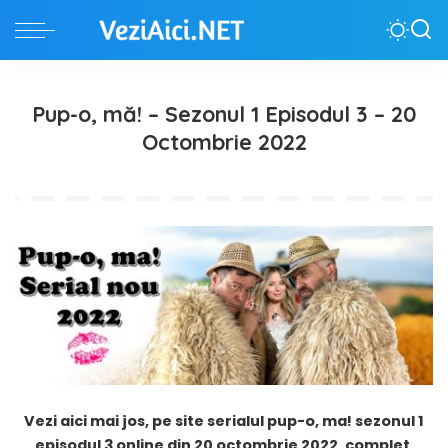
Pup-o, mă! – Sezonul 1 Episodul 3 – 20
Octombrie 2022
Vezi aici
mai jos, pe site serialul pup-o, ma! sezonul 1
episodul 3 online din 20 octombrie 2022, complet.