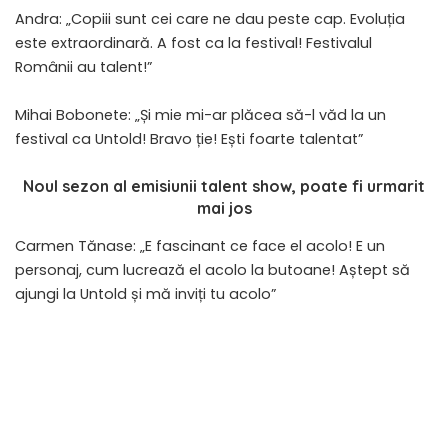
Andra: „Copiii sunt cei care ne dau peste cap. Evoluția
este extraordinară. A fost ca la festival! Festivalul
Românii au talent!”
Mihai Bobonete: „Și mie mi-ar plăcea să-l văd la un
festival ca Untold! Bravo ție! Ești foarte talentat”
Noul sezon al emisiunii talent show, poate fi urmarit
mai jos
Carmen Tănase: „E fascinant ce face el acolo! E un
personaj, cum lucrează el acolo la butoane! Aștept să
ajungi la Untold și mă inviți tu acolo”