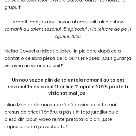
pe scena talentelor: „Asta e partea foarte frumoasă la
grupuri”
Urmariti mai jos noul sezon al emisiunii talent-show
romanii au talent sezonul 15 episodul 11 in reluare de pe 11
aprilie 2025
Melisa Covaci a ridicat publicul în picioare după ce a
cântat o celebră piesă de la Guns N’ Roses: „Cu siguranță
vei avea un viitor strălucit!”
Un nou sezon plin de talentela
romanii au talent
sezonul 15 episodul 11 online 11 aprilie 2025 poate fi
vizionat mai jos..
Iulian Manda demonstrează că pasiunea este mai
presus de orice! Tânărul a pășit în fața juraților cu o
piesă din jocuri video reinterpretată la pian: „Este
impresionantă povestea ta!”