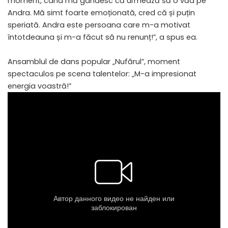
moment, când mă gândesc că urmează să o văd pe
Andra. Mă simt foarte emoționată, cred că și puțin
speriată. Andra este persoana care m-a motivat
întotdeauna și m-a făcut să nu renunț!”, a spus ea.
Ansamblul de dans popular „Nufărul”, moment
spectaculos pe scena talentelor: „M-a impresionat
energia voastră!”