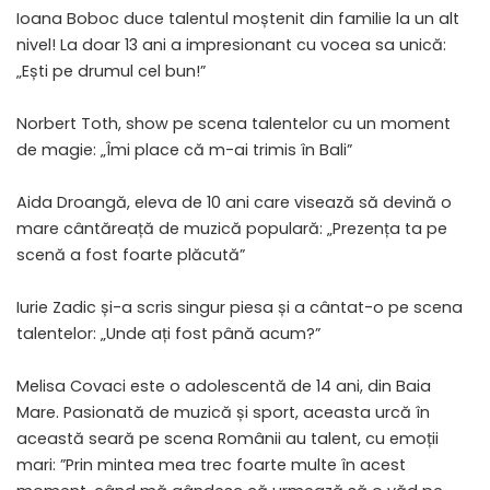
Ioana Boboc duce talentul moștenit din familie la un alt
nivel! La doar 13 ani a impresionant cu vocea sa unică:
„Ești pe drumul cel bun!”
Norbert Toth, show pe scena talentelor cu un moment
de magie: „Îmi place că m-ai trimis în Bali”
Aida Droangă, eleva de 10 ani care visează să devină o
mare cântăreață de muzică populară: „Prezența ta pe
scenă a fost foarte plăcută”
Iurie Zadic și-a scris singur piesa și a cântat-o pe scena
talentelor: „Unde ați fost până acum?”
Melisa Covaci este o adolescentă de 14 ani, din Baia
Mare. Pasionată de muzică și sport, aceasta urcă în
această seară pe scena Românii au talent, cu emoții
mari: ”Prin mintea mea trec foarte multe în acest