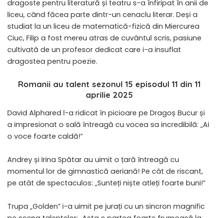
dragoste pentru literatură și teatru s-a înfiripat în anii de
liceu, când făcea parte dintr-un cenaclu literar. Deși a
studiat la un liceu de matematică-fizică din Miercurea
Ciuc, Filip a fost mereu atras de cuvântul scris, pasiune
cultivată de un profesor dedicat care i-a insuflat
dragostea pentru poezie.
Romanii au talent sezonul 15 episodul 11 din 11
aprilie 2025
David Alphared l-a ridicat în picioare pe Dragoș Bucur și
a impresionat o sală întreagă cu vocea sa incredibilă: „Ai
o voce foarte caldă!”
Andrey și Irina Spătar au uimit o țară întreagă cu
momentul lor de gimnastică aeriană! Pe cât de riscant,
pe atât de spectaculos: „Sunteți niște atleți foarte buni!”
Trupa „Golden” i-a uimit pe jurați cu un sincron magnific