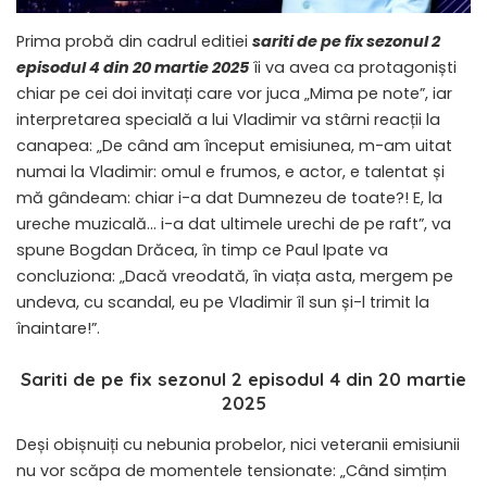
Prima probă din cadrul editiei
sariti de pe fix sezonul 2
episodul 4 din 20 martie 2025
îi va avea ca protagoniști
chiar pe cei doi invitați care vor juca „Mima pe note”, iar
interpretarea specială a lui Vladimir va stârni reacții la
canapea: „De când am început emisiunea, m-am uitat
numai la Vladimir: omul e frumos, e actor, e talentat și
mă gândeam: chiar i-a dat Dumnezeu de toate?! E, la
ureche muzicală… i-a dat ultimele urechi de pe raft”, va
spune Bogdan Drăcea, în timp ce Paul Ipate va
concluziona: „Dacă vreodată, în viața asta, mergem pe
undeva, cu scandal, eu pe Vladimir îl sun și-l trimit la
înaintare!”.
Sariti de pe fix sezonul 2 episodul 4 din 20 martie
2025
Deși obișnuiți cu nebunia probelor, nici veteranii emisiunii
nu vor scăpa de momentele tensionate: „Când simțim