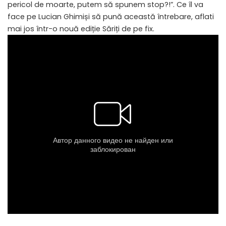
pericol de moarte, putem să spunem stop?!”. Ce îl va
face pe Lucian Ghimiși să pună această întrebare, aflati
mai jos într-o nouă ediție Săriți de pe fix.