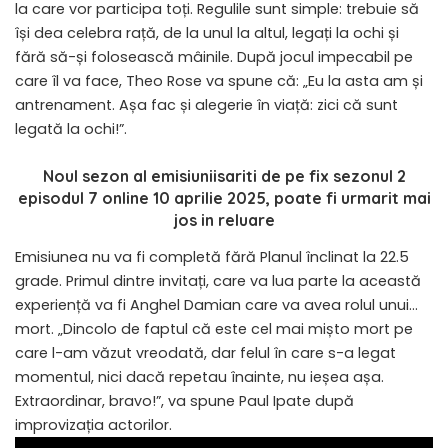
la care vor participa toți. Regulile sunt simple: trebuie să
își dea celebra rață, de la unul la altul, legați la ochi și
fără să-și folosească mâinile. După jocul impecabil pe
care îl va face, Theo Rose va spune că: „Eu la asta am și
antrenament. Așa fac și alegerie în viață: zici că sunt
legată la ochi!”.
Noul sezon al emisiunii
sariti de pe fix sezonul 2
episodul 7 online 10 aprilie 2025
, poate fi urmarit mai
jos in reluare
Emisiunea nu va fi completă fără Planul înclinat la 22.5
grade. Primul dintre invitați, care va lua parte la această
experiență va fi Anghel Damian care va avea rolul unui…
mort. „Dincolo de faptul că este cel mai mișto mort pe
care l-am văzut vreodată, dar felul în care s-a legat
momentul, nici dacă repetau înainte, nu ieșea așa.
Extraordinar, bravo!”, va spune Paul Ipate după
improvizația actorilor.