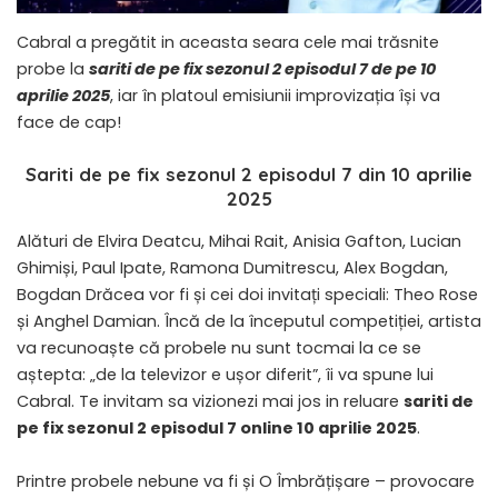
Cabral a pregătit in aceasta seara cele mai trăsnite
probe la
sariti de pe fix sezonul 2 episodul 7 de pe 10
aprilie 2025
, iar în platoul emisiunii improvizația își va
face de cap!
Sariti de pe fix sezonul 2 episodul 7 din 10 aprilie
2025
Alături de Elvira Deatcu, Mihai Rait, Anisia Gafton, Lucian
Ghimiși, Paul Ipate, Ramona Dumitrescu, Alex Bogdan,
Bogdan Drăcea vor fi și cei doi invitați speciali: Theo Rose
și Anghel Damian. Încă de la începutul competiției, artista
va recunoaște că probele nu sunt tocmai la ce se
aștepta: „de la televizor e ușor diferit”, îi va spune lui
Cabral. Te invitam sa vizionezi mai jos in reluare
sariti de
pe fix sezonul 2 episodul 7 online 10 aprilie 2025
.
Printre probele nebune va fi și O Îmbrățișare – provocare