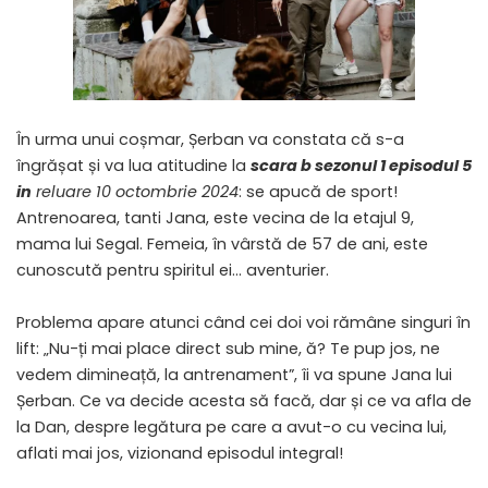
În urma unui coșmar, Șerban va constata că s-a
îngrășat și va lua atitudine la
scara b sezonul 1 episodul 5
in
reluare 10 octombrie 2024
: se apucă de sport!
Antrenoarea, tanti Jana, este vecina de la etajul 9,
mama lui Segal. Femeia, în vârstă de 57 de ani, este
cunoscută pentru spiritul ei… aventurier.
Problema apare atunci când cei doi voi rămâne singuri în
lift: „Nu-ți mai place direct sub mine, ă? Te pup jos, ne
vedem dimineață, la antrenament”, îi va spune Jana lui
Șerban. Ce va decide acesta să facă, dar și ce va afla de
la Dan, despre legătura pe care a avut-o cu vecina lui,
aflati mai jos, vizionand episodul integral!