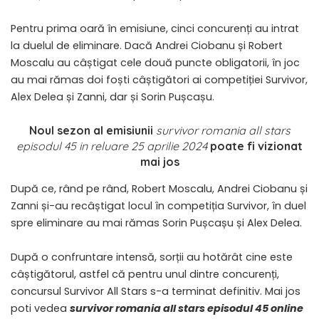
Pentru prima oară în emisiune, cinci concurenți au intrat
la duelul de eliminare. Dacă Andrei Ciobanu și Robert
Moscalu au câștigat cele două puncte obligatorii, în joc
au mai rămas doi foști câștigători ai competiției Survivor,
Alex Delea și Zanni, dar și Sorin Pușcașu.
Noul sezon al emisiunii
survivor romania all stars
episodul 45 in reluare 25 aprilie 2024
poate fi vizionat
mai jos
După ce, rând pe rând, Robert Moscalu, Andrei Ciobanu și
Zanni și-au recâștigat locul în competiția Survivor, în duel
spre eliminare au mai rămas Sorin Pușcașu și Alex Delea.
După o confruntare intensă, sorții au hotărât cine este
câștigătorul, astfel că pentru unul dintre concurenți,
concursul Survivor All Stars s-a terminat definitiv. Mai jos
poti vedea
survivor romania all stars episodul 45 online