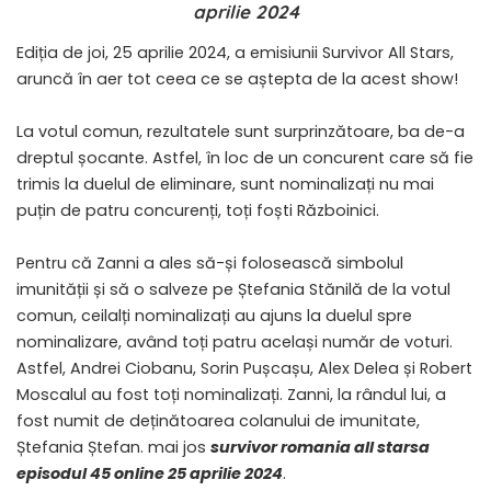
aprilie 2024
Ediția de joi, 25 aprilie 2024, a emisiunii Survivor All Stars,
aruncă în aer tot ceea ce se aștepta de la acest show!
La votul comun, rezultatele sunt surprinzătoare, ba de-a
dreptul șocante. Astfel, în loc de un concurent care să fie
trimis la duelul de eliminare, sunt nominalizați nu mai
puțin de patru concurenți, toți foști Războinici.
Pentru că Zanni a ales să-și folosească simbolul
imunității și să o salveze pe Ștefania Stănilă de la votul
comun, ceilalți nominalizați au ajuns la duelul spre
nominalizare, având toți patru același număr de voturi.
Astfel, Andrei Ciobanu, Sorin Pușcașu, Alex Delea și Robert
Moscalul au fost toți nominalizați. Zanni, la rândul lui, a
fost numit de deținătoarea colanului de imunitate,
Ștefania Ștefan. mai jos
survivor romania all starsa
episodul 45 online 25 aprilie 2024
.