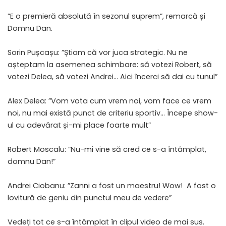
”E o premieră absolută în sezonul suprem”, remarcă și
Domnu Dan.
Sorin Pușcașu: ”Știam că vor juca strategic. Nu ne
așteptam la asemenea schimbare: să votezi Robert, să
votezi Delea, să votezi Andrei… Aici încerci să dai cu tunul”
Alex Delea: ”Vom vota cum vrem noi, vom face ce vrem
noi, nu mai există punct de criteriu sportiv… Începe show-
ul cu adevărat și-mi place foarte mult”
Robert Moscalu: ”Nu-mi vine să cred ce s-a întâmplat,
domnu Dan!”
Andrei Ciobanu: ”Zanni a fost un maestru! Wow! A fost o
lovitură de geniu din punctul meu de vedere”
Vedeți tot ce s-a întâmplat în clipul video de mai sus.