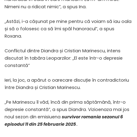
Nimeni nu a ridicat nimic”, a spus Ina.
„Astăzi, i-a cășunat pe mine pentru că voiam să iau oala
și să o folosesc ca să îmi spăl hanoracul”, a spus
Roxana.
Conflictul dintre Diandra și Cristian Marinescu, intens
discutat în tabăra Leoparzilor: „El este într-o depresie
constantă”
Ieri, la joc, a apărut o oarecare discuție în contradictoriu
între Diandra și Cristian Marinescu.
„Pe Marinescu îl văd, încă din prima săptămână, într-o
depresie constantă”, a spus Diandra. Vizioenaza mai jos
noul sezon din emisiuena
survivor romania sezonul 6
episodul 11 din 25 februarie 2025
..