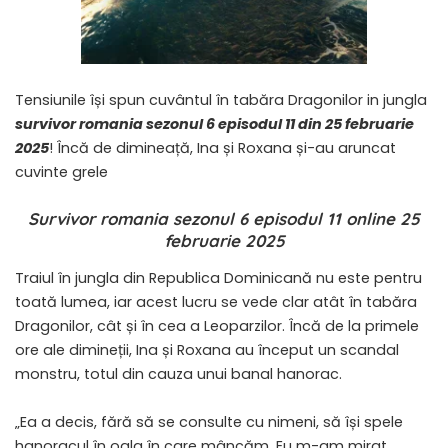
Tensiunile își spun cuvântul în tabăra Dragonilor in jungla
survivor romania sezonul 6 episodul 11 din 25 februarie
2025
! Încă de dimineață, Ina și Roxana și-au aruncat
cuvinte grele
Survivor romania sezonul 6 episodul 11 online 25
februarie 2025
Traiul în jungla din Republica Dominicană nu este pentru
toată lumea, iar acest lucru se vede clar atât în tabăra
Dragonilor, cât și în cea a Leoparzilor. Încă de la primele
ore ale dimineții, Ina și Roxana au început un scandal
monstru, totul din cauza unui banal hanorac.
„Ea a decis, fără să se consulte cu nimeni, să își spele
hanoracul în oala în care mâncăm. Eu m-am mirat.