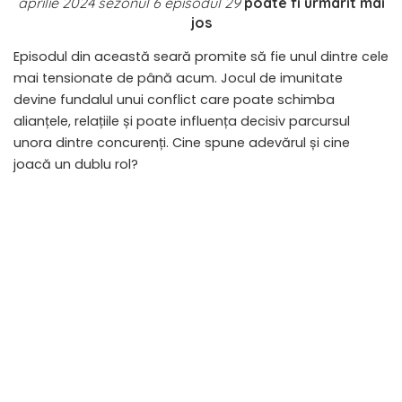
aprilie 2024 sezonul 6 episodul 29
poate fi urmarit mai
jos
​Episodul din această seară promite să fie unul dintre cele
mai tensionate de până acum. Jocul de imunitate
devine fundalul unui conflict care poate schimba
alianțele, relațiile și poate influența decisiv parcursul
unora dintre concurenți. Cine spune adevărul și cine
joacă un dublu rol?