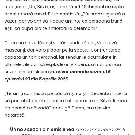
reacționa: „Da, Bitză, așa am făcut.” Schimbul de replici
escaladează rapid. Bitza continuă: „Păi eram sigur că a
văzut, dar voiam să-i aduc aminte ce persoană bună
ești, că după aia te smiorcăi la ceremonii.”
Diana nu se va lăsa și va răspunde tăios: „Voi nu vă
măscăriți, dar vorbiți doar pe la spate.” Confruntarea
capătă un ton personal, iar tensiunile acumulate în
ultimele zile par să explodeze. Vizioenaza mai jos noul
sezon din emisiuena
survivor romania sezonul 6
episodul 29 din 8 aprilie 2025
..
„Te simți cu musca pe căciulă și nu știi. Degeaba încerci
să pari atât de inteligent în fața camerelor. Bitză, lumea
de acasă o să vadă”, adaugă Diana, cu o privire
hotărâtă.
Un nou sezon din emisiunea
survivor romania din 8