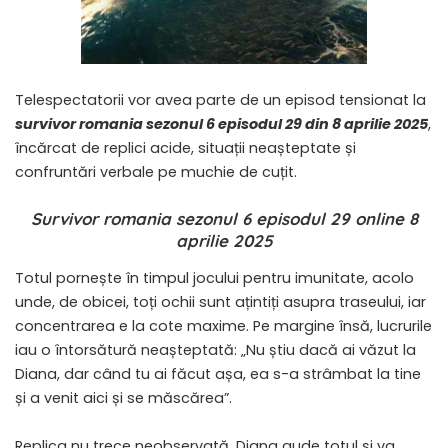
Telespectatorii vor avea parte de un episod tensionat la
survivor romania sezonul 6 episodul 29 din 8 aprilie 2025
,
încărcat de replici acide, situații neașteptate și
confruntări verbale pe muchie de cuțit.
Survivor romania sezonul 6 episodul 29 online 8
aprilie 2025
Totul pornește în timpul jocului pentru imunitate, acolo
unde, de obicei, toți ochii sunt ațintiți asupra traseului, iar
concentrarea e la cote maxime. Pe margine însă, lucrurile
iau o întorsătură neașteptată: „Nu știu dacă ai văzut la
Diana, dar când tu ai făcut așa, ea s-a strâmbat la tine
și a venit aici și se măscărea”.
​Replica nu trece neobservată. Diana aude totul și va