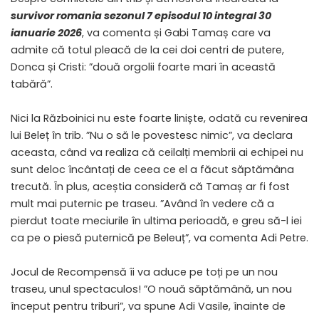
survivor romania sezonul 7 episodul 10 integral 30
ianuarie 2026
, va comenta și Gabi Tamaș care va
admite că totul pleacă de la cei doi centri de putere,
Donca și Cristi: ”două orgolii foarte mari în această
tabără”.
Nici la Războinici nu este foarte liniște, odată cu revenirea
lui Beleț în trib. ”Nu o să le povestesc nimic”, va declara
aceasta, când va realiza că ceilalți membrii ai echipei nu
sunt deloc încântați de ceea ce el a făcut săptămâna
trecută. În plus, aceștia consideră că Tamaș ar fi fost
mult mai puternic pe traseu. ”Având în vedere că a
pierdut toate meciurile în ultima perioadă, e greu să-l iei
ca pe o piesă puternică pe Beleuț”, va comenta Adi Petre.
Jocul de Recompensă îi va aduce pe toți pe un nou
traseu, unul spectaculos! ”O nouă săptămână, un nou
început pentru triburi”, va spune Adi Vasile, înainte de