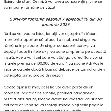
fluierul de start. Ce miză vor avea concurenții și cine se
va impune, rămâne de văzut.
Survivor romania sezonul 7 episodul 10 din 30
ianuarie 2026
”Unii se vor vedea lideri, iar alții vor aștepta, în tăcere,
momentul oportun să atace. La final, unul singur va
rămâne în picioare. Un singur concurent care-și va
depăși toate limitele și-și va pune amprenta pe această
insulă. Acela va fi cel care va câștiga trofeul Survivor și
marele premiu de 100.000 de euro!”, va spune Adi Vasile
înainte ca cele două triburi să debarce pe țărmul unde-i
așteaptă prima probă din sezon.
Odată ajunși la mal, aceștia vor avea parte de un
moment încărcat de emoție, primirea bandanelor:
”Astăzi, aici, acum, începe aventura voastră. Voi sunteți
cei care ați venit să vă testați limitele. Veți scrie paginile