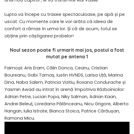
unui nou capitol”, le va transmite Adi Vasile.
Lupta va începe cu trasee spectaculoase, pe apă și pe
uscat. Cu momente care le vor arăta că ideea de
confort a rămas în urma lor. Și că de acum, totul se
obține prin câștigarea probelor!
Noul sezon poate fi urmarit mai jos, postul a fost
mutat pe antena 1
Faimoșii: Aris Eram, Călin Donca, Ceanu, Cristian
Boureanu, Gabi Tamaș, Iustin HVNDS, Larisa Uță, Marina
Dina, Naba Salem, Patricia Vizitiu, Roxana Condurache și
Yasmin Awad au intrat în arenă împotriva Războinicilor:
Adrian Petre, Lucian Popa, Niky Salman, Adrian Kaan,
Andrei Beleuț, Loredana Pălănceanu, Nicu Grigore, Alberto
Hangan, Iulia Istrate, Bianca Stoica, Patrice Cărăușan,
Ramona Micu.