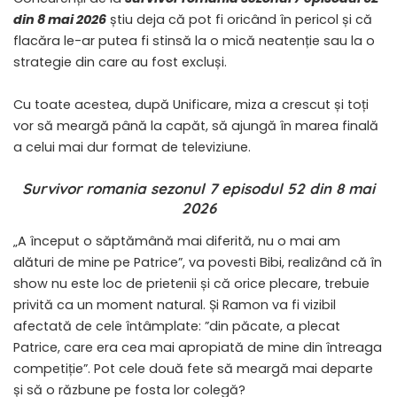
din 8 mai 2026
știu deja că pot fi oricând în pericol și că
flacăra le-ar putea fi stinsă la o mică neatenție sau la o
strategie din care au fost excluși.
Cu toate acestea, după Unificare, miza a crescut și toți
vor să meargă până la capăt, să ajungă în marea finală
a celui mai dur format de televiziune.
Survivor romania sezonul 7 episodul 52 din 8 mai
2026
„A început o săptămână mai diferită, nu o mai am
alături de mine pe Patrice”, va povesti Bibi, realizând că în
show nu este loc de prietenii și că orice plecare, trebuie
privită ca un moment natural. Și Ramon va fi vizibil
afectată de cele întâmplate: ”din păcate, a plecat
Patrice, care era cea mai apropiată de mine din întreaga
competiție”. Pot cele două fete să meargă mai departe
și să o răzbune pe fosta lor colegă?