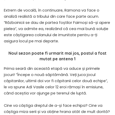
Extrem de vocală, în continuare, Ramona va face o
analiză realistă a tribului din care face parte acum.
”Războinicii se dau de partea foștilor Faimoși să-și apere
pielea”, va admite ea, realizând că cea mai bună soluție
este câștigarea colanului de imunitate pentru a-ți
asigura locul pe mai departe.
Noul sezon poate fi urmarit mai jos, postul a fost
mutat pe antena 1
Prima seară din această etapă va aduce și primele
jocuri! ”Începe o nouă săptămână. Veți juca jocul
căpitanilor, ultimii doi vor fi căpitanii celor două echipe”,
le va spune Adi Vasile celor 12 eroi rămași în emisiune,
când aceștia vor ajunge pe terenul de luptă.
Cine va câștiga dreptul de a-și face echipa? Cine va
câștiga miza serii și va obține hrana atât de mult dorită?