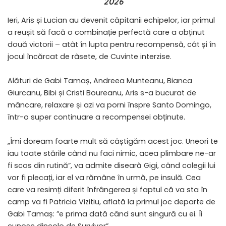
2026
Ieri, Aris și Lucian au devenit căpitanii echipelor, iar primul
a reușit să facă o combinație perfectă care a obținut
două victorii – atât în lupta pentru recompensă, cât și în
jocul încărcat de râsete, de Cuvinte interzise.
Alături de Gabi Tamaș, Andreea Munteanu, Bianca
Giurcanu, Bibi și Cristi Boureanu, Aris s-a bucurat de
mâncare, relaxare și azi va porni înspre Santo Domingo,
într-o super continuare a recompensei obținute.
„Îmi doream foarte mult să câștigăm acest joc. Uneori te
iau toate stările când nu faci nimic, acea plimbare ne-ar
fi scos din rutină”, va admite diseară Gigi, când colegii lui
vor fi plecați, iar el va rămâne în urmă, pe insulă. Cea
care va resimți diferit înfrângerea și faptul că va sta în
camp va fi Patricia Vizitiu, aflată la primul joc departe de
Gabi Tamaș: ”e prima dată când sunt singură cu ei. Îi