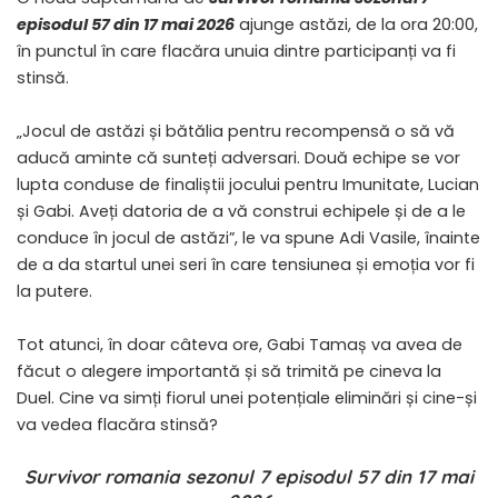
episodul 57 din 17 mai 2026
ajunge astăzi, de la ora 20:00,
în punctul în care flacăra unuia dintre participanți va fi
stinsă.
„Jocul de astăzi și bătălia pentru recompensă o să vă
aducă aminte că sunteți adversari. Două echipe se vor
lupta conduse de finaliștii jocului pentru Imunitate, Lucian
și Gabi. Aveți datoria de a vă construi echipele și de a le
conduce în jocul de astăzi”, le va spune Adi Vasile, înainte
de a da startul unei seri în care tensiunea și emoția vor fi
la putere.
Tot atunci, în doar câteva ore, Gabi Tamaș va avea de
făcut o alegere importantă și să trimită pe cineva la
Duel. Cine va simți fiorul unei potențiale eliminări și cine-și
va vedea flacăra stinsă?
Survivor romania sezonul 7 episodul 57 din 17 mai