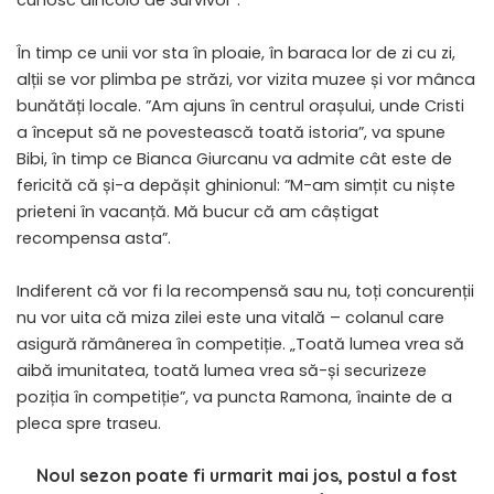
cunosc dincolo de Survivor”.
În timp ce unii vor sta în ploaie, în baraca lor de zi cu zi,
alții se vor plimba pe străzi, vor vizita muzee și vor mânca
bunătăți locale. ”Am ajuns în centrul orașului, unde Cristi
a început să ne povestească toată istoria”, va spune
Bibi, în timp ce Bianca Giurcanu va admite cât este de
fericită că și-a depășit ghinionul: ”M-am simțit cu niște
prieteni în vacanță. Mă bucur că am câștigat
recompensa asta”.
Indiferent că vor fi la recompensă sau nu, toți concurenții
nu vor uita că miza zilei este una vitală – colanul care
asigură rămânerea în competiție. „Toată lumea vrea să
aibă imunitatea, toată lumea vrea să-și securizeze
poziția în competiție”, va puncta Ramona, înainte de a
pleca spre traseu.
Noul sezon poate fi urmarit mai jos, postul a fost