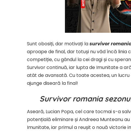
Sunt obosiți, dar motivați la
survivor romania
aproape de final, dar totuși nu văd încă linia 
competiție, cu gândul la cei dragi și cu spera
Survivor continuă, iar lupta de Imunitate a ară
atât de avansată. Cu toate acestea, un lucru
ajunge diseară la final!
Survivor romania sezonul
Aseară, Lucian Popa, cel care tocmai s-a salv
potențială eliminare și Andreea Munteanu au a
Imunitate, iar primul a reușit o nouă victorie 