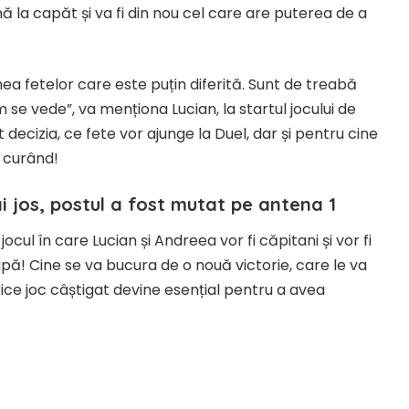
 la capăt și va fi din nou cel care are puterea de a
a fetelor care este puțin diferită. Sunt de treabă
m se vede”, va menționa Lucian, la startul jocului de
cizia, ce fete vor ajunge la Duel, dar și pentru cine
 curând!
i jos, postul a fost mutat pe antena 1
jocul în care Lucian și Andreea vor fi căpitani și vor fi
hipă! Cine se va bucura de o nouă victorie, care le va
ce joc câștigat devine esențial pentru a avea