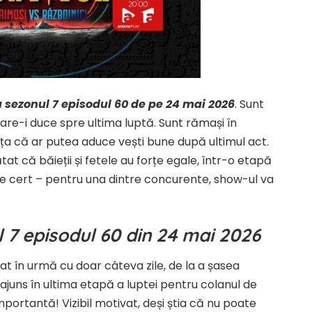
 sezonul 7 episodul 60 de pe 24 mai 2026
. Sunt
care-i duce spre ultima luptă. Sunt rămași în
nța că ar putea aduce vești bune după ultimul act.
tat că băieții și fetele au forțe egale, într-o etapă
 e cert – pentru una dintre concurente, show-ul va
 7 episodul 60 din 24 mai 2026
at în urmă cu doar câteva zile, de la a șasea
juns în ultima etapă a luptei pentru colanul de
importantă! Vizibil motivat, deși știa că nu poate