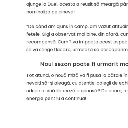
ajunge la Duel, acesta a reușit să meargă până
nominaliza pe cineva!
”De când am ajuns în camp, am văzut atitudine
fetele, Gigi a observat mai bine, din afară, cu
recompensă. Cum îi va impacta acest aspect de
se va stinge flacăra, urmează să descoperim
Noul sezon poate fi urmarit ma
Tot atunci, o nouă miză va fi pusă la bătaie în 
nevoiți să-și aleagă, cu atenție, colegii de ec
aduce o cină libaneză copioasă? De acum, ori
energie pentru a continua!