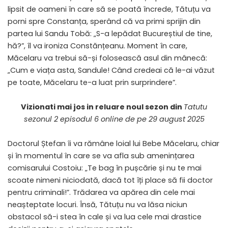
lipsit de oameni în care să se poată încrede, Tătuțu va
porni spre Constanța, sperând că va primi sprijin din
partea lui Sandu Tobă: „S-a lepădat Bucureștiul de tine,
hă?”, îl va ironiza Constănțeanu. Moment în care,
Măcelaru va trebui să-și folosească asul din mânecă:
„Cum e viața asta, Sandule! Când credeai că le-ai văzut
pe toate, Măcelaru te-a luat prin surprindere”.
Vizionati mai jos in reluare noul sezon din
Tatutu
sezonul 2 episodul 6 online de pe 29 august 2025
Doctorul Ștefan îi va rămâne loial lui Bebe Măcelaru, chiar
și în momentul în care se va afla sub amenințarea
comisarului Costoiu: „Te bag în pușcărie și nu te mai
scoate nimeni niciodată, dacă tot îți place să fii doctor
pentru criminali!”. Trădarea va apărea din cele mai
neașteptate locuri. Însă, Tătuțu nu va lăsa niciun
obstacol să-i stea în cale și va lua cele mai drastice