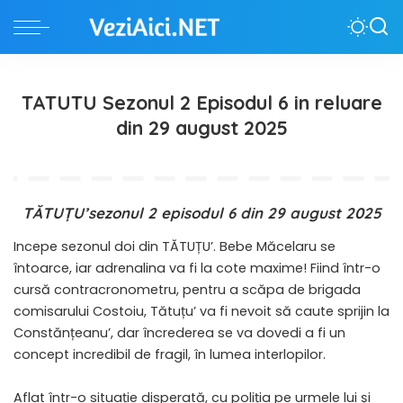
TATUTU Sezonul 2 Episodul 6 in reluare
din 29 august 2025
TĂTUȚU’sezonul 2 episodul 6 din 29 august 2025
Incepe sezonul doi din TĂTUȚU’. Bebe Măcelaru se
întoarce, iar adrenalina va fi la cote maxime! Fiind într-o
cursă contracronometru, pentru a scăpa de brigada
comisarului Costoiu, Tătuțu’ va fi nevoit să caute sprijin la
Constănțeanu’, dar încrederea se va dovedi a fi un
concept incredibil de fragil, în lumea interlopilor.
Aflat într-o situație disperată, cu poliția pe urmele lui și