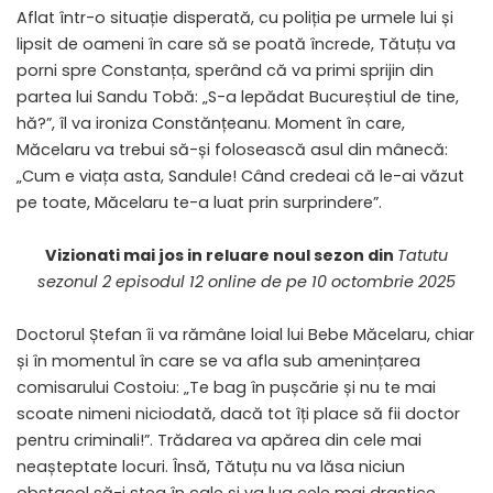
Aflat într-o situație disperată, cu poliția pe urmele lui și
lipsit de oameni în care să se poată încrede, Tătuțu va
porni spre Constanța, sperând că va primi sprijin din
partea lui Sandu Tobă: „S-a lepădat Bucureștiul de tine,
hă?”, îl va ironiza Constănțeanu. Moment în care,
Măcelaru va trebui să-și folosească asul din mânecă:
„Cum e viața asta, Sandule! Când credeai că le-ai văzut
pe toate, Măcelaru te-a luat prin surprindere”.
Vizionati mai jos in reluare noul sezon din
Tatutu
sezonul 2 episodul 12 online de pe 10 octombrie 2025
Doctorul Ștefan îi va rămâne loial lui Bebe Măcelaru, chiar
și în momentul în care se va afla sub amenințarea
comisarului Costoiu: „Te bag în pușcărie și nu te mai
scoate nimeni niciodată, dacă tot îți place să fii doctor
pentru criminali!”. Trădarea va apărea din cele mai
neașteptate locuri. Însă, Tătuțu nu va lăsa niciun