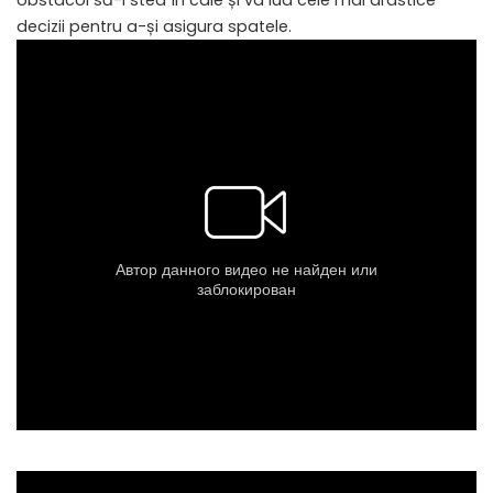
obstacol să-i stea în cale și va lua cele mai drastice
decizii pentru a-și asigura spatele.