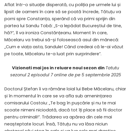
Aflat într-o situație disperată, cu poliția pe urmele lui și
lipsit de oameni în care să se poată încrede, Tătuțu va
porni spre Constanța, sperând că va primi sprijin din
partea lui Sandu Tobă: „S-a lepădat Bucureștiul de tine,
hă?”, îl va ironiza Constănțeanu. Moment în care,
Măcelaru va trebui să-și folosească asul din mânecă:
„Cum e viața asta, Sandule! Când credeai că le-ai văzut
pe toate, Măcelaru te-a luat prin surprindere”.
Vizionati mai jos in reluare noul sezon din
Tatutu
sezonul 2 episodul 7 online de pe 5 septembrie 2025
Doctorul Ștefan îi va rămâne loial lui Bebe Măcelaru, chiar
și în momentul în care se va afla sub amenințarea
comisarului Costoiu: „Te bag în pușcărie și nu te mai
scoate nimeni niciodată, dacă tot îți place să fii doctor
pentru criminali!”. Trădarea va apărea din cele mai
neașteptate locuri. Însă, Tătuțu nu va lăsa niciun