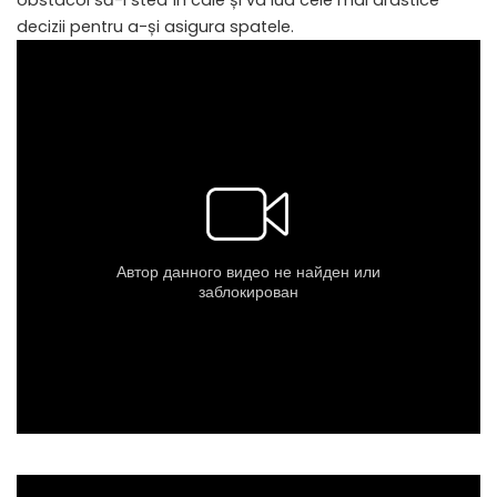
obstacol să-i stea în cale și va lua cele mai drastice
decizii pentru a-și asigura spatele.