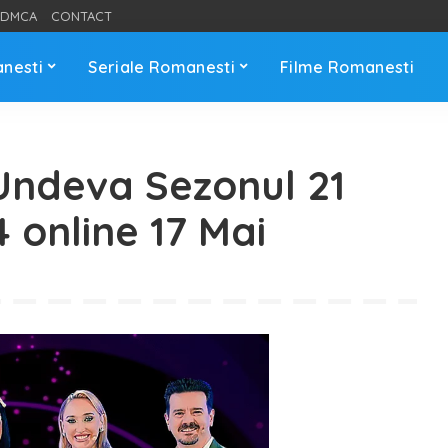
DMCA
CONTACT
anesti
Seriale Romanesti
Filme Romanesti
Undeva Sezonul 21
4 online 17 Mai