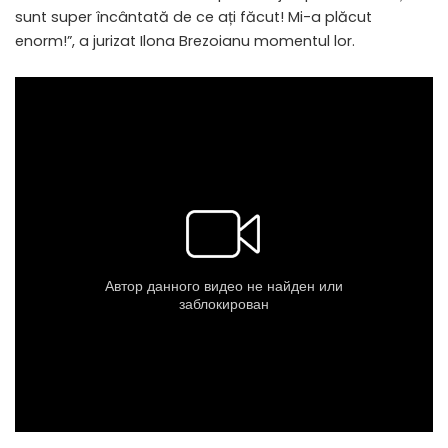
sunt super încântată de ce ați făcut! Mi-a plăcut
enorm!”, a jurizat Ilona Brezoianu momentul lor.