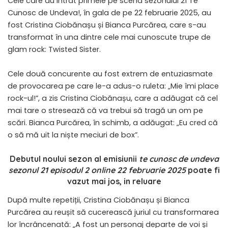
Cele care au intrat primele pe scena sezonului 21 Te
Cunosc de Undeva!, în gala de pe 22 februarie 2025, au
fost Cristina Ciobănașu și Bianca Purcărea, care s-au
transformat în una dintre cele mai cunoscute trupe de
glam rock: Twisted Sister.
Cele două concurente au fost extrem de entuziasmate
de provocarea pe care le-a adus-o ruleta: „Mie îmi place
rock-ul!”, a zis Cristina Ciobănașu, care a adăugat că cel
mai tare o stresează că va trebui să tragă un om pe
scări. Bianca Purcărea, în schimb, a adăugat: „Eu cred că
o să mă uit la niște meciuri de box”.
Debutul noului sezon al emisiunii
te cunosc de undeva
sezonul 21 episodul 2 online 22 februarie 2025
poate fi
vazut mai jos, in reluare
După multe repetiții, Cristina Ciobănașu și Bianca
Purcărea au reușit să cucerească juriul cu transformarea
lor încrâncenată: „A fost un personaj departe de voi și