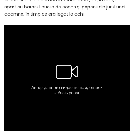
spart cu barosul nucile de cocos și pepenii din jurul unei
doamne, în timp ce era legat la ochi.