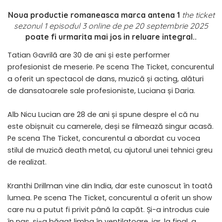
Noua productie romaneasca marca antena 1
the ticket
sezonul 1 episodul 3 online de pe 20 septembrie 2025
poate fi urmarita mai jos in reluare integral..
Tatian Gavrilă are 30 de ani și este performer
profesionist de meserie. Pe scena The Ticket, concurentul
a oferit un spectacol de dans, muzică și acting, alături
de dansatoarele sale profesioniste, Luciana și Daria.
Alb Nicu Lucian are 28 de ani și spune despre el că nu
este obișnuit cu camerele, deși se filmează singur acasă.
Pe scena The Ticket, concurentul a abordat cu vocea
stilul de muzică death metal, cu ajutorul unei tehnici greu
de realizat.
Kranthi Drillman vine din India, dar este cunoscut în toată
lumea. Pe scena The Ticket, concurentul a oferit un show
care nu a putut fi privit până la capăt. Și-a introdus cuie
în nas, și-a băgat limba în ventilatoare, iar, la final, a