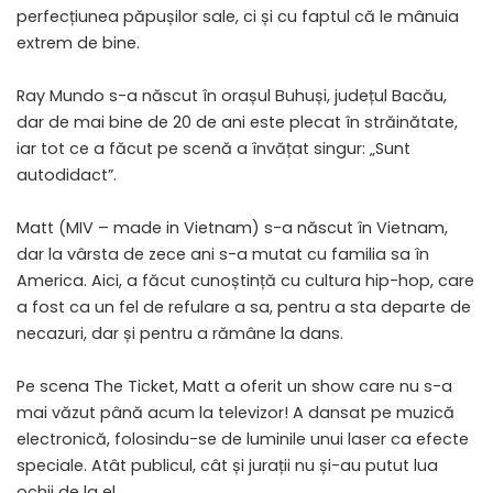
perfecțiunea păpușilor sale, ci și cu faptul că le mânuia
extrem de bine.
Ray Mundo s-a născut în orașul Buhuși, județul Bacău,
dar de mai bine de 20 de ani este plecat în străinătate,
iar tot ce a făcut pe scenă a învățat singur: „Sunt
autodidact”.
Matt (MIV – made in Vietnam) s-a născut în Vietnam,
dar la vârsta de zece ani s-a mutat cu familia sa în
America. Aici, a făcut cunoștință cu cultura hip-hop, care
a fost ca un fel de refulare a sa, pentru a sta departe de
necazuri, dar și pentru a rămâne la dans.
Pe scena The Ticket, Matt a oferit un show care nu s-a
mai văzut până acum la televizor! A dansat pe muzică
electronică, folosindu-se de luminile unui laser ca efecte
speciale. Atât publicul, cât și jurații nu și-au putut lua
ochii de la el.