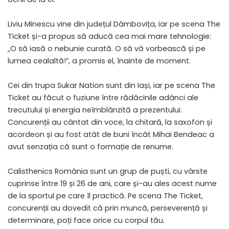
Liviu Minescu vine din județul Dâmbovița, iar pe scena The
Ticket și-a propus să aducă cea mai mare tehnologie:
„O să iasă o nebunie curată. O să vă vorbească și pe
lumea cealaltă!”, a promis el, înainte de moment.
Cei din trupa Sukar Nation sunt din Iași, iar pe scena The
Ticket au făcut o fuziune între rădăcinile adânci ale
trecutului și energia neîmblânzită a prezentului.
Concurenții au cântat din voce, la chitară, la saxofon și
acordeon și au fost atât de buni încât Mihai Bendeac a
avut senzația că sunt o formație de renume.
Calisthenics România sunt un grup de puști, cu vârste
cuprinse între 19 și 26 de ani, care și-au ales acest nume
de la sportul pe care îl practică. Pe scena The Ticket,
concurenții au dovedit că prin muncă, perseverență și
determinare, poți face orice cu corpul tău.