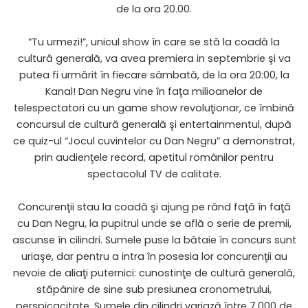
de la ora 20.00.
”Tu urmezi!”, unicul show în care se stă la coadă la
cultură generală, va avea premiera in septembrie şi va
putea fi urmărit în fiecare sâmbată, de la ora 20:00, la
Kanal! Dan Negru vine în faţa milioanelor de
telespectatori cu un game show revoluţionar, ce îmbină
concursul de cultură generală şi entertainmentul, după
ce quiz-ul “Jocul cuvintelor cu Dan Negru” a demonstrat,
prin audienţele record, apetitul românilor pentru
spectacolul TV de calitate.
Concurenţii stau la coadă şi ajung pe rând faţă în faţă
cu Dan Negru, la pupitrul unde se află o serie de premii,
ascunse în cilindri. Sumele puse la bătaie în concurs sunt
uriaşe, dar pentru a intra în posesia lor concurenţii au
nevoie de aliaţi puternici: cunostinţe de cultură generală,
stăpânire de sine sub presiunea cronometrului,
perspicacitate. Sumele din cilindri variază între 7.000 de