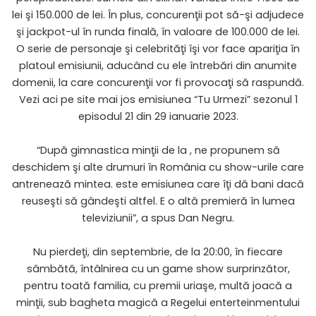
lei şi 150.000 de lei. În plus, concurenţii pot să-şi adjudece
şi jackpot-ul în runda finală, în valoare de 100.000 de lei.
O serie de personaje şi celebrităţi îşi vor face apariţia în
platoul emisiunii, aducând cu ele întrebări din anumite
domenii, la care concurenţii vor fi provocaţi să raspundă.
Vezi aci pe site mai jos emisiunea “Tu Urmezi” sezonul 1
episodul 21 din 29 ianuarie 2023.
“După gimnastica minţii de la , ne propunem să
deschidem şi alte drumuri în România cu show-urile care
antrenează mintea. este emisiunea care îţi dă bani dacă
reuseşti să gândeşti altfel. E o altă premieră în lumea
televiziunii”, a spus Dan Negru.
Nu pierdeţi, din septembrie, de la 20:00, în fiecare
sâmbătă, întâlnirea cu un game show surprinzător,
pentru toată familia, cu premii uriaşe, multă joacă a
minţii, sub bagheta magică a Regelui enterteinmentului