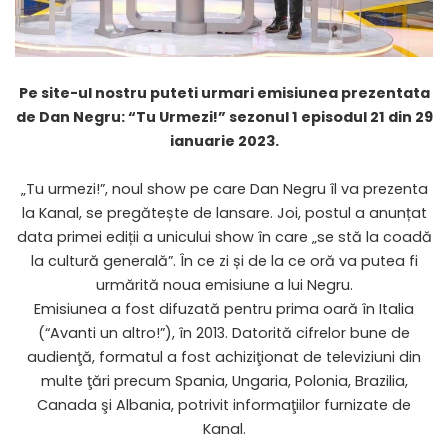
Pe site-ul nostru puteti urmari emisiunea prezentata
de Dan Negru: “
Tu Urmezi!
” sezonul 1 episodul 21 din 29
ianuarie 2023.
„Tu urmezi!”, noul show pe care Dan Negru îl va prezenta
la Kanal, se pregătește de lansare. Joi, postul a anunțat
data primei ediții a unicului show în care „se stă la coadă
la cultură generală”. În ce zi și de la ce oră va putea fi
urmărită noua emisiune a lui Negru.
Emisiunea a fost difuzată pentru prima oară în Italia
(“Avanti un altro!”), în 2013. Datorită cifrelor bune de
audienţă, formatul a fost achiziţionat de televiziuni din
multe ţări precum Spania, Ungaria, Polonia, Brazilia,
Canada şi Albania, potrivit informaţiilor furnizate de
Kanal.