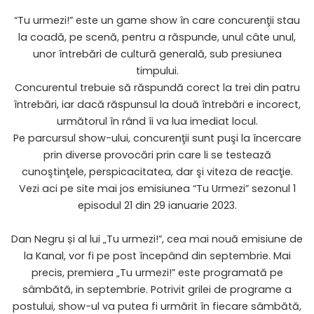
“Tu urmezi!” este un game show în care concurenţii stau
la coadă, pe scenă, pentru a răspunde, unul câte unul,
unor întrebări de cultură generală, sub presiunea
timpului.
Concurentul trebuie să răspundă corect la trei din patru
întrebări, iar dacă răspunsul la două întrebări e incorect,
următorul în rând îi va lua imediat locul.
Pe parcursul show-ului, concurenţii sunt puşi la încercare
prin diverse provocări prin care li se testează
cunoştinţele, perspicacitatea, dar şi viteza de reacţie.
Vezi aci pe site mai jos emisiunea “
Tu Urmezi
” sezonul 1
episodul 21 din 29 ianuarie 2023.
Dan Negru și al lui „Tu urmezi!”, cea mai nouă emisiune de
la Kanal, vor fi pe post începând din septembrie. Mai
precis, premiera „Tu urmezi!” este programată pe
sâmbătă, in septembrie. Potrivit grilei de programe a
postului, show-ul va putea fi urmărit în fiecare sâmbătă,