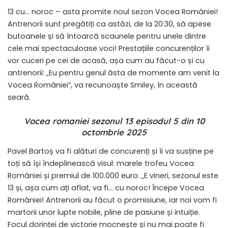
13 cu… noroc – asta promite noul sezon Vocea României!
Antrenorii sunt pregătiți ca astăzi, de la 20:30, să apese
butoanele și să întoarcă scaunele pentru unele dintre
cele mai spectaculoase voci! Prestațiile concurenților îi
vor cuceri pe cei de acasă, așa cum au făcut-o și cu
antrenorii: „Eu pentru genul ăsta de momente am venit la
Vocea României”, va recunoaște Smiley, în această
seară.
Vocea romaniei sezonul 13 episodul 5 din 10
octombrie 2025
Pavel Bartoș va fi alături de concurenți și îi va susține pe
toți să își îndeplinească visul: marele trofeu Vocea
României și premiul de 100.000 euro: „E vineri, sezonul este
13 și, așa cum ați aflat, va fi… cu noroc! Începe Vocea
României! Antrenorii au făcut o promisiune, iar noi vom fi
martorii unor lupte nobile, pline de pasiune și intuiție.
Focul dorinței de victorie mocnește și nu mai poate fi