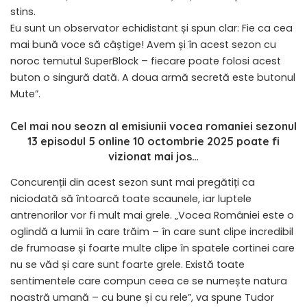
stins.
Eu sunt un observator echidistant și spun clar: Fie ca cea
mai bună voce să câștige! Avem și în acest sezon cu
noroc temutul SuperBlock – fiecare poate folosi acest
buton o singură dată. A doua armă secretă este butonul
Mute”.
Cel mai nou seozn al emisiunii vocea romaniei sezonul
13 episodul 5 online 10 octombrie 2025
poate fi
vizionat mai jos…
Concurenții din acest sezon sunt mai pregătiți ca
niciodată să întoarcă toate scaunele, iar luptele
antrenorilor vor fi mult mai grele. „Vocea României este o
oglindă a lumii în care trăim – în care sunt clipe incredibil
de frumoase și foarte multe clipe în spatele cortinei care
nu se văd și care sunt foarte grele. Există toate
sentimentele care compun ceea ce se numește natura
noastră umană – cu bune și cu rele”, va spune Tudor