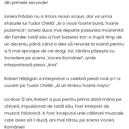
din primele secunde!
Ionela Prădan nu a întors niciun scaun, dar va urma
sfaturile lui Tudor Chirilă: „Ai o voce foarte bună, foarte
puternică”. Ionela duce mai departe pasiunea moștenită
din familie: tatăl său a fost baterist într-o trupă timp de
un deceniu, până când a ales să renunțe la scenă pentru
a fi mai aproape de cei dragi. Azi, tânăra pășește cu
încredere pe scena „Vocea României”, unde
interpretează piesa „Ana”
Robert Hățăgan a interpretat o celebră piesă rock și l-a
cucerit pe Tudor Chirilă: „Ai un timbru foarte mișto”
La doar 12 ani, Robert a pus pentru prima dată mâna pe
chitară, impulsionat de tatăl său, fost interpret de
muzică folclorică. A fost începutul unei călătorii muzicale
care avea să-l ducă, ani mai târziu, pe scena Vocea
României!