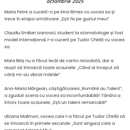
octombrie 2025
Maria Petre a cucerit-o pe Irina Rimes cu vocea sa și
trece în etapa următoare: „Ești fix pe gustul meu!”
Claudiu Emilian Ivanovici, student la stomatologie și fost
model internațional, l-a cucerit pe Tudor Chirilă cu vocea
sa
Mara Biriș nu a făcut lecții de canto niciodată, dar a
reușit să întoarcă toate scaunele: „Când ai început să
cânți mi-au vibrat mâinile”
Ana-Maria Mărgean, câștigătoarea „Românii au Talent”,
a zguduit scena cu vocea sa inconfundabilă! Tânăra a
întors toate scaunele: „Ești un talent remarcabil!”
Ulizana Malimon, vocea care l-a făcut pe Tudor Chirilă să
se întoarcă în primele secunde: „Sunt singurul care a