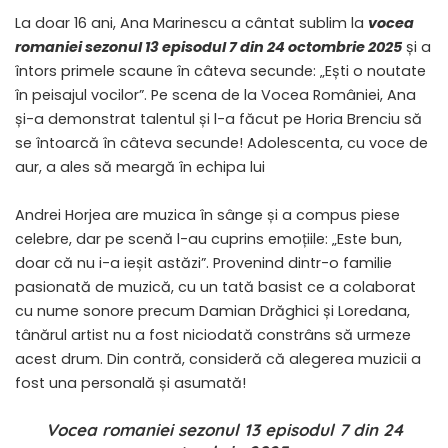
La doar 16 ani, Ana Marinescu a cântat sublim la
vocea
romaniei sezonul 13 episodul 7 din 24 octombrie 2025
și a
întors primele scaune în câteva secunde: „Ești o noutate
în peisajul vocilor”. ​Pe scena de la Vocea României, Ana
și-a demonstrat talentul și l-a făcut pe Horia Brenciu să
se întoarcă în câteva secunde! Adolescenta, cu voce de
aur, a ales să meargă în echipa lui
Andrei Horjea are muzica în sânge și a compus piese
celebre, dar pe scenă l-au cuprins emoțiile: „Este bun,
doar că nu i-a ieșit astăzi”. ​Provenind dintr-o familie
pasionată de muzică, cu un tată basist ce a colaborat
cu nume sonore precum Damian Drăghici și Loredana,
tânărul artist nu a fost niciodată constrâns să urmeze
acest drum. Din contră, consideră că alegerea muzicii a
fost una personală și asumată!
Vocea romaniei sezonul 13 episodul 7 din 24