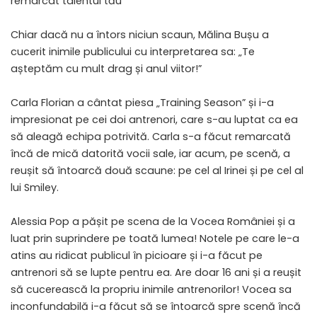
remarcat talentul tău”
Chiar dacă nu a întors niciun scaun, Mălina Bușu a
cucerit inimile publicului cu interpretarea sa: „Te
așteptăm cu mult drag și anul viitor!”
​Carla Florian a cântat piesa „Training Season” și i-a
impresionat pe cei doi antrenori, care s-au luptat ca ea
să aleagă echipa potrivită. Carla s-a făcut remarcată
încă de mică datorită vocii sale, iar acum, pe scenă, a
reușit să întoarcă două scaune: pe cel al Irinei și pe cel al
lui Smiley.
​Alessia Pop a pășit pe scena de la Vocea României și a
luat prin suprindere pe toată lumea! Notele pe care le-a
atins au ridicat publicul în picioare și i-a făcut pe
antrenori să se lupte pentru ea. Are doar 16 ani și a reușit
să cucerească la propriu inimile antrenorilor! Vocea sa
inconfundabilă i-a făcut să se întoarcă spre scenă încă