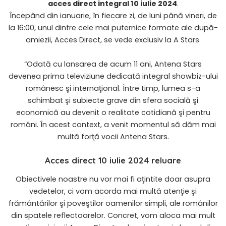
acces direct
integral 10 iulie 2024
.
Începând din ianuarie, în fiecare zi, de luni până vineri, de
la 16:00, unul dintre cele mai puternice formate ale după-
amiezii, Acces Direct, se vede exclusiv la A Stars.
“Odată cu lansarea de acum 11 ani, Antena Stars
devenea prima televiziune dedicată integral showbiz-ului
românesc şi internaţional. Între timp, lumea s-a
schimbat şi subiecte grave din sfera socială şi
economică au devenit o realitate cotidiană şi pentru
români. În acest context, a venit momentul să dăm mai
multă forţă vocii Antena Stars.
Acces direct 10 iulie 2024 reluare
Obiectivele noastre nu vor mai fi aţintite doar asupra
vedetelor, ci vom acorda mai multă atenţie şi
frământărilor şi poveştilor oamenilor simpli, ale românilor
din spatele reflectoarelor. Concret, vom aloca mai mult