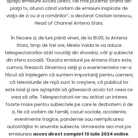
spaţiu emisiunii Acces Direct, cel mai puternic brand din
piaţa tv, atunci când vorbim de emisiuni inspirate de
viaţa de zi cu zi a românilor”, a declarat Cristian Ionescu,
Head of Channel Antena Stars.
În fiecare zi, de luni până vineri, de la 16:00, la
Antena
Stars
, timp de trei ore, Mirela Vaida le va aduce
telespectatorilor atât noutăţi din showbiz, cât şi subiecte
din sfera socială. “Durata emisiunii pe Antena Stars este,
cumva, firească. Dinamica vieţii şi a evenimentelor ne-a
făcut să înţelegem că suntem importanţi pentru oameni,
că televiziunile de nişă sunt în creştere, că publicul lor
este loial şi are aşteptări să găsească acolo tot ceea ce
vrea să afle. Telespectatorii ne-au arătat un interes
foarte mare pentru subiectele pe care le dezbatem zi de
zi, fie că vorbim de familii, cazuri sociale, accidente,
evenimente tragice, pandemie sau neimplicarea
autorităţilor în anumite subiecte. Urmareste aici mai jos
emisiunea
acces direct complet 10 iulie 2024 online
.