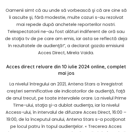
Oamenii simt că au unde să vorbească şi că are cine să
îi asculte şi, fără modestie, multe cazuri s-au rezolvat
mai repede după anchetele reporterilor nostri.
Telespectatorii ne-au fost alături indiferent de oră sau
de staţia tv de pe care am emis, iar asta se reflectă deja
în rezultatele de audienţă!”, a declarat gazda emisiunii
Acces Direct, Mirela Vaida.
Acces direct reluare din 10 iulie 2024 online, complet
mai jos
La nivelul întregului an 2021, Antena Stars a înregistrat
creşteri semnificative ale indicatorilor de audienţă, faţă
de anul trecut, pe toate intervalele orare. La nivelul Prime
Time-ului, staţia şi-a dublat audienţa, iar la nivelul
Access-ului, în intervalul de difuzare Acces Direct, 16:00 –
19:00, de la începutul anului, Antena Stars s-a poziţionat
pe locul patru în topul audienţelor. « Trecerea Acces