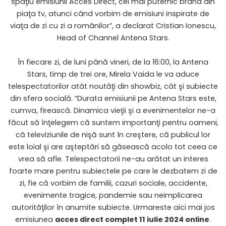
spaţiu emisiunii Acces Direct, cel mai puternic brand din
piaţa tv, atunci când vorbim de emisiuni inspirate de
viaţa de zi cu zi a românilor”, a declarat Cristian Ionescu,
Head of Channel Antena Stars.
În fiecare zi, de luni până vineri, de la 16:00, la
Antena
Stars
, timp de trei ore, Mirela Vaida le va aduce
telespectatorilor atât noutăţi din showbiz, cât şi subiecte
din sfera socială. “Durata emisiunii pe Antena Stars este,
cumva, firească. Dinamica vieţii şi a evenimentelor ne-a
făcut să înţelegem că suntem importanţi pentru oameni,
că televiziunile de nişă sunt în creştere, că publicul lor
este loial şi are aşteptări să găsească acolo tot ceea ce
vrea să afle. Telespectatorii ne-au arătat un interes
foarte mare pentru subiectele pe care le dezbatem zi de
zi, fie că vorbim de familii, cazuri sociale, accidente,
evenimente tragice, pandemie sau neimplicarea
autorităţilor în anumite subiecte. Urmareste aici mai jos
emisiunea
acces direct complet 11 iulie 2024 online
.