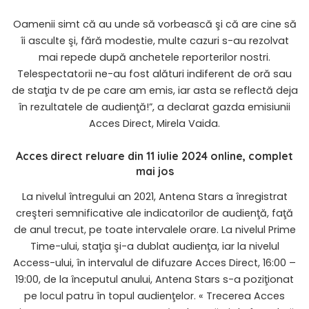
Oamenii simt că au unde să vorbească şi că are cine să
îi asculte şi, fără modestie, multe cazuri s-au rezolvat
mai repede după anchetele reporterilor nostri.
Telespectatorii ne-au fost alături indiferent de oră sau
de staţia tv de pe care am emis, iar asta se reflectă deja
în rezultatele de audienţă!”, a declarat gazda emisiunii
Acces Direct, Mirela Vaida.
Acces direct reluare din 11 iulie 2024 online, complet
mai jos
La nivelul întregului an 2021, Antena Stars a înregistrat
creşteri semnificative ale indicatorilor de audienţă, faţă
de anul trecut, pe toate intervalele orare. La nivelul Prime
Time-ului, staţia şi-a dublat audienţa, iar la nivelul
Access-ului, în intervalul de difuzare Acces Direct, 16:00 –
19:00, de la începutul anului, Antena Stars s-a poziţionat
pe locul patru în topul audienţelor. « Trecerea Acces