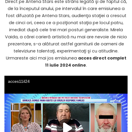
Direct pe Antena Stars este strâns legată şi de faptul că,
de la începutul anului, pe intervalul în care emisiunea a
fost difuzată pe Antena Stars, audienţa staţiei a crescut
de cinci ori, ceea ce a poziţionat staţia pe locul patru,
imediat după cele trei mari posturi generaliste. Mirela
Vaida, a cărei carieră artistică nu mai are nevoie de nicio
prezentare, s-a alăturat astfel garniturii de oameni de
televiziune talentaţi, experimentaţi şi cu atitudine.
Urmareste aici mai jos emisiunea
acces direct complet
11 iulie 2024 online
.