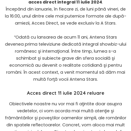
acces direct
integral 11 iulie 2024
.
Începând din ianuarie, în fiecare zi, de luni până vineri, de
la 16:00, unul dintre cele mai puternice formate ale după-
amiezii, Acces Direct, se vede exclusiv la A Stars.
“Odată cu lansarea de acum 11 ani, Antena Stars
devenea prima televiziune dedicată integral showbiz-ului
românesc şi internaţional. Între timp, lumea s-a
schimbat şi subiecte grave din sfera socială şi
economică au devenit o realitate cotidiană şi pentru
români. În acest context, a venit momentul să dăm mai
multă forţă vocii Antena Stars.
Acces direct 11 iulie 2024 reluare
Obiectivele noastre nu vor mai fi aţintite doar asupra
vedetelor, ci vom acorda mai multă atenţie şi
frământărilor şi poveştilor oamenilor simpli, ale românilor
din spatele reflectoarelor. Concret, vom aloca mai mult