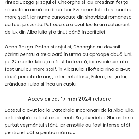
Pintea Bozga și soțul ei, Gheorghe și-au creștinat fetița
născută în urmă cu două luni. Evenimentul a fost unul cu
mare ștaif, iar nume cunoscute din showbizul românesc
au fost prezente. Petrecerea a avut loc la un restaurant
de lux din Alba Iulia și a ținut până în zorii zilei.
Oana Bozga-Pintea și soțul ei, Gheorghe au devenit
părinți pentru a treia oară în urmă cu aproape două luni,
pe 22 martie. Micuța a fost botezată, iar evenimentul a
fost unul cu mare ștaif, în Alba Iulia. Filofteia Irina a avut
două perechi de nași, interpretul Ionuț Fulea și soția lui,
Brândușa Fulea și încă un cuplu.
Acces direct 17 mai 2024 reluare
Botezul a avut loc la Catedrala Încoronării de la Alba Iulia,
iar la slujbă au fost cinci preoți. Soțul vedetei, Gheorghe a
purtat veșmântul sfânt, iar emoțiile au fost intense atât
pentru el, cât și pentru mămică.