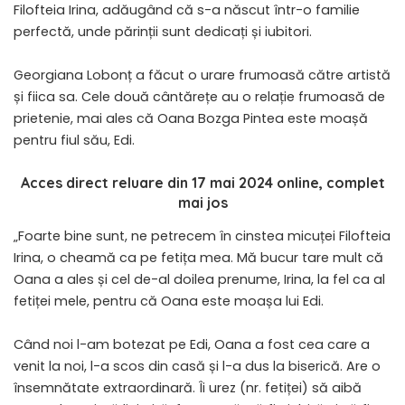
Filofteia Irina, adăugând că s-a născut într-o familie
perfectă, unde părinții sunt dedicați și iubitori.
Georgiana Lobonț a făcut o urare frumoasă către artistă
și fiica sa. Cele două cântărețe au o relație frumoasă de
prietenie, mai ales că Oana Bozga Pintea este moașă
pentru fiul său, Edi.
Acces direct reluare din 17 mai 2024 online, complet
mai jos
„Foarte bine sunt, ne petrecem în cinstea micuței Filofteia
Irina, o cheamă ca pe fetița mea. Mă bucur tare mult că
Oana a ales și cel de-al doilea prenume, Irina, la fel ca al
fetiței mele, pentru că Oana este moașa lui Edi.
Când noi l-am botezat pe Edi, Oana a fost cea care a
venit la noi, l-a scos din casă și l-a dus la biserică. Are o
însemnătate extraordinară. Îi urez (nr. fetiței) să aibă