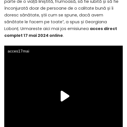
parte de o viață liniștită, frumoasă, să fie iubită și să fie
înconjurată doar de persoane de o calitate bună și îi
doresc sănătate, știi cum se spune, dacă avem
sănătate le facem pe toate”, a spus și Georgiana
Lobonț. Urmareste aici mai jos emisiunea
acces direct
complet 17 mai 2024 online
.