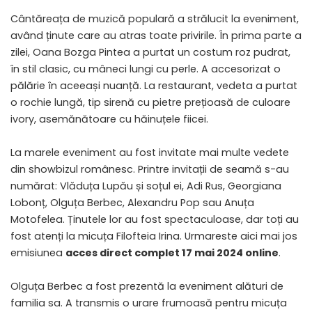
Cântăreața de muzică populară a strălucit la eveniment,
având ținute care au atras toate privirile. În prima parte a
zilei, Oana Bozga Pintea a purtat un costum roz pudrat,
în stil clasic, cu mâneci lungi cu perle. A accesorizat o
pălărie în aceeași nuanță. La restaurant, vedeta a purtat
o rochie lungă, tip sirenă cu pietre prețioasă de culoare
ivory, asemănătoare cu hăinuțele fiicei.
La marele eveniment au fost invitate mai multe vedete
din showbizul românesc. Printre invitații de seamă s-au
numărat: Vlăduța Lupău și soțul ei, Adi Rus, Georgiana
Lobonț, Olguța Berbec, Alexandru Pop sau Anuța
Motofelea. Ținutele lor au fost spectaculoase, dar toți au
fost atenți la micuța Filofteia Irina. Urmareste aici mai jos
emisiunea
acces direct complet 17 mai 2024 online
.
Olguța Berbec a fost prezentă la eveniment alături de
familia sa. A transmis o urare frumoasă pentru micuța