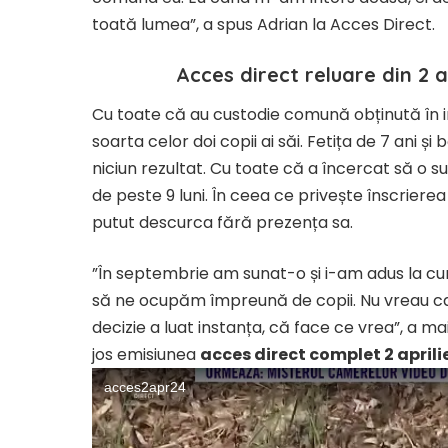
toată lumea”, a spus Adrian la Acces Direct.
Acces direct reluare din 2 a
Cu toate că au custodie comună obținută în i
soarta celor doi copii ai săi. Fetița de 7 ani ș
niciun rezultat. Cu toate că a încercat să o s
de peste 9 luni. În ceea ce privește înscrierea
putut descurca fără prezența sa.
”În septembrie am sunat-o și i-am adus la cu
să ne ocupăm împreună de copii. Nu vreau ca 
decizie a luat instanța, că face ce vrea”, a m
jos emisiunea
acces direct complet 2 aprili