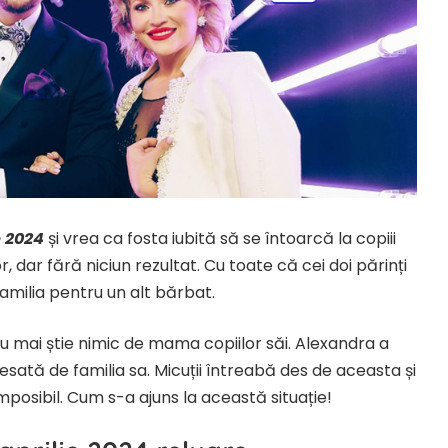
e 2024
și vrea ca fosta iubită să se întoarcă la copiii
 dar fără niciun rezultat. Cu toate că cei doi părinți
milia pentru un alt bărbat.
u mai știe nimic de mama copiilor săi. Alexandra a
esată de familia sa. Micuții întreabă des de aceasta și
posibil. Cum s-a ajuns la această situație!