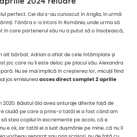
aprilie 2024 reluare
l perfect. Cei doi s-au cunoscut în Anglia, în urmă
 părinți. Tânăra s-a întors în România, unde urma să
n care partenerul său nu a putut să o însoțească,
n alt bărbat. Adrian a aflat de cele întâmplate și
st joc care nu îi este deloc pe placul său. Alexandra
spară. Nu se mai implică în creșterea lor, micuții fiind
 mai jos emisiunea
acces direct complet 2 aprilie
n 2020. Băiatul ăla avea anturaje diferite față de
 ciudă pe care a prins-o tatăl ei a fost când am
e să stea copilul în excremente pe acolo, că e
 e ok, iar tatăl ei a luat dușmănie pe mine, că nu îl
a vorbeau separat sau prin scrisori, nu de față cu