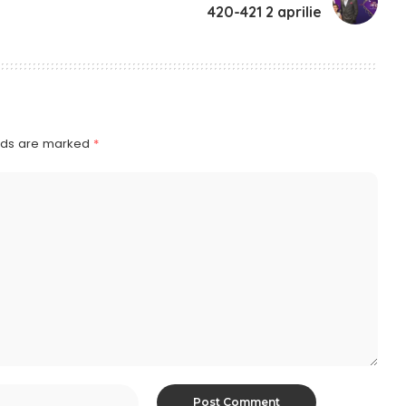
420-421 2 aprilie
elds are marked
*