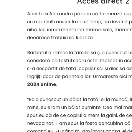
Acces direct 2 
Acesta și Alexandra păreau că formează cuplu
cu mai mulți ani, iar la scurt timp, au devenit
aibă loc înmormântarea mamei sale, moment î
deoarece trebuia să lucreze.
Barbatul a rămas la familia sa și a cunoscut u
consideră că fostul socru este implicat în ace
s-a despărțit de tatăl copiilor săi și ales să di
îngrijiți doar de părintele lor. Urmareste aici
2024 online
.
”Ea a cunoscut un băiat la tatăl ei la muncă, î
mine, eu eram un băiat cuminte. Cea mai mare
spus eu că de ce copilul a mers la găini, de c
nevaccinat. I-am spus la fosta concubină că nu
comand eu. Eu când m-am întors acasă, ei dej