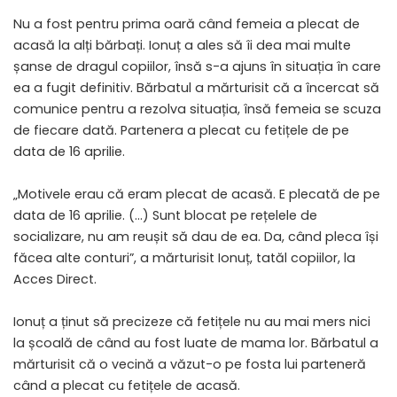
Nu a fost pentru prima oară când femeia a plecat de
acasă la alți bărbați. Ionuț a ales să îi dea mai multe
șanse de dragul copiilor, însă s-a ajuns în situația în care
ea a fugit definitiv. Bărbatul a mărturisit că a încercat să
comunice pentru a rezolva situația, însă femeia se scuza
de fiecare dată. Partenera a plecat cu fetițele de pe
data de 16 aprilie.
„Motivele erau că eram plecat de acasă. E plecată de pe
data de 16 aprilie. (…) Sunt blocat pe rețelele de
socializare, nu am reușit să dau de ea. Da, când pleca își
făcea alte conturi”, a mărturisit Ionuț, tatăl copiilor, la
Acces Direct.
Ionuț a ținut să precizeze că fetițele nu au mai mers nici
la școală de când au fost luate de mama lor. Bărbatul a
mărturisit că o vecină a văzut-o pe fosta lui parteneră
când a plecat cu fetițele de acasă.