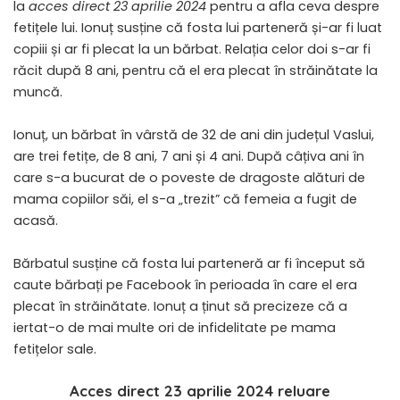
la
acces direct 23 aprilie 2024
pentru a afla ceva despre
fetițele lui. Ionuț susține că fosta lui parteneră și-ar fi luat
copiii și ar fi plecat la un bărbat. Relația celor doi s-ar fi
răcit după 8 ani, pentru că el era plecat în străinătate la
muncă.
Ionuț, un bărbat în vârstă de 32 de ani din județul Vaslui,
are trei fetițe, de 8 ani, 7 ani și 4 ani. După câțiva ani în
care s-a bucurat de o poveste de dragoste alături de
mama copiilor săi, el s-a „trezit” că femeia a fugit de
acasă.
Bărbatul susține că fosta lui parteneră ar fi început să
caute bărbați pe Facebook în perioada în care el era
plecat în străinătate. Ionuț a ținut să precizeze că a
iertat-o de mai multe ori de infidelitate pe mama
fetițelor sale.
Acces direct 23 aprilie 2024 reluare