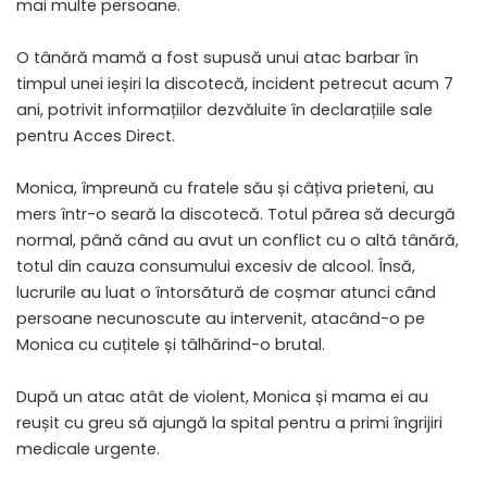
mai multe persoane.
O tânără mamă a fost supusă unui atac barbar în
timpul unei ieșiri la discotecă, incident petrecut acum 7
ani, potrivit informațiilor dezvăluite în declarațiile sale
pentru Acces Direct.
Monica, împreună cu fratele său și câțiva prieteni, au
mers într-o seară la discotecă. Totul părea să decurgă
normal, până când au avut un conflict cu o altă tânără,
totul din cauza consumului excesiv de alcool. Însă,
lucrurile au luat o întorsătură de coșmar atunci când
persoane necunoscute au intervenit, atacând-o pe
Monica cu cuțitele și tâlhărind-o brutal.
După un atac atât de violent, Monica și mama ei au
reușit cu greu să ajungă la spital pentru a primi îngrijiri
medicale urgente.