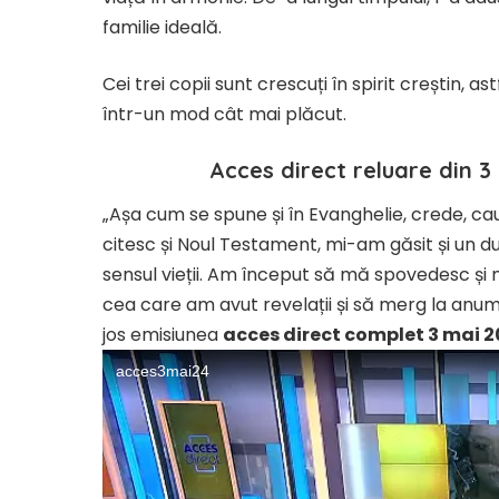
familie ideală.
Cei trei copii sunt crescuți în spirit creștin, a
într-un mod cât mai plăcut.
Acces direct reluare din 3
„Așa cum se spune și în Evanghelie, crede, caut
citesc și Noul Testament, mi-am găsit și un 
sensul vieții. Am început să mă spovedesc și
cea care am avut revelații și să merg la anum
jos emisiunea
acces direct complet 3 mai 2