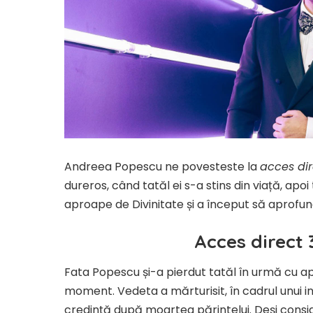
Andreea Popescu ne povesteste la
acces dir
dureros, când tatăl ei s-a stins din viață, apo
aproape de Divinitate și a început să aprofu
Acces direct 
Fata Popescu și-a pierdut tatăl în urmă cu apr
moment. Vedeta a mărturisit, în cadrul unui in
credință după moartea părintelui. Deși consid