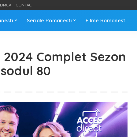
DMCA
CONTACT
anesti
Seriale Romanesti
Filme Romanesti
i 2024 Complet Sezon
isodul 80