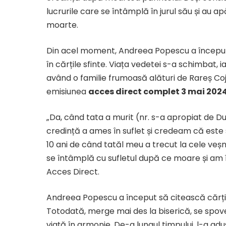
lucrurile care se întâmplă în jurul său și au 
moarte.
Din acel moment, Andreea Popescu a început 
în cărțile sfinte. Viața vedetei s-a schimbat
având o familie frumoasă alături de Rareș Cojoc
emisiunea
acces direct complet 3 mai 2024
„Da, când tata a murit (nr. s-a apropiat de D
credință a ames în suflet și credeam că este 
10 ani de când tatăl meu a trecut la cele veșn
se întâmplă cu sufletul după ce moare și am 
Acces Direct.
Andreea Popescu a început să citească cărțile
Totodată, merge mai des la biserică, se spo
viață în armonie. De-a lungul timpului, l-a a