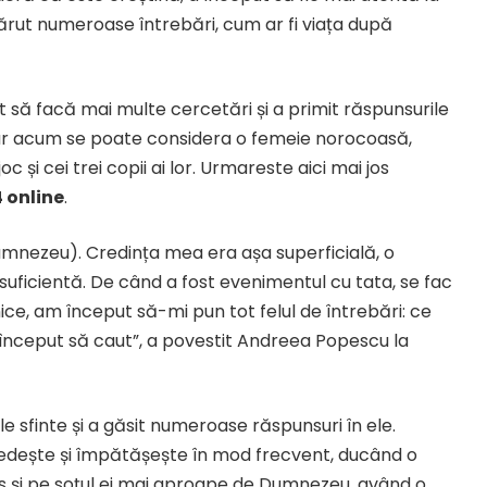
apărut numeroase întrebări, cum ar fi viața după
să facă mai multe cercetări și a primit răspunsurile
, iar acum se poate considera o femeie norocoasă,
 și cei trei copii ai lor. Urmareste aici mai jos
 online
.
umnezeu). Credința mea era așa superficială, o
suficientă. De când a fost evenimentul cu tata, se fac
ice, am început să-mi pun tot felul de întrebări: ce
început să caut”, a povestit Andreea Popescu la
 sfinte și a găsit numeroase răspunsuri în ele.
vedește și împătășește în mod frecvent, ducând o
dus și pe soțul ei mai aproape de Dumnezeu, având o