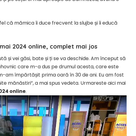
stfel că mămica îi duce frecvent la slujbe și îi educă
 mai 2024 online, complet mai jos
ă și vei găsi, bate și ți se va deschide. Am început să
duhovnic care m-a dus pe drumul acesta, care este
 m-am împărtășit prima oară în 30 de ani. Eu am fost
ite mănăstiri”, a mai spus vedeta. Urmareste aici mai
024 online
.