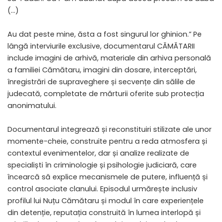
(…)
Au dat peste mine, ăsta a fost singurul lor ghinion.” Pe
lângă interviurile exclusive, documentarul CĂMĂTARII
include imagini de arhivă, materiale din arhiva personală
a familiei Cămătaru, imagini din dosare, interceptări,
înregistrări de supraveghere și secvențe din sălile de
judecată, completate de mărturii oferite sub protecția
anonimatului.
Documentarul integrează și reconstituiri stilizate ale unor
momente-cheie, construite pentru a reda atmosfera și
contextul evenimentelor, dar și analize realizate de
specialiști în criminologie și psihologie judiciară, care
încearcă să explice mecanismele de putere, influență și
control asociate clanului. Episodul urmărește inclusiv
profilul lui Nuțu Cămătaru și modul în care experiențele
din detenție, reputația construită în lumea interlopă și