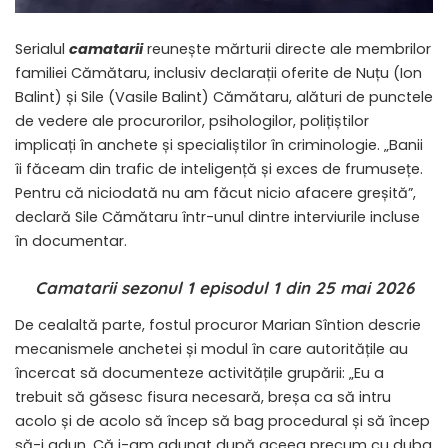
Serialul
camatarii
reunește mărturii directe ale membrilor
familiei Cămătaru, inclusiv declarații oferite de Nuțu (Ion
Balint) și Sile (Vasile Balint) Cămătaru, alături de punctele
de vedere ale procurorilor, psihologilor, polițiștilor
implicați în anchete și specialiștilor în criminologie. „Banii
îi făceam din trafic de inteligență și exces de frumusețe.
Pentru că niciodată nu am făcut nicio afacere greșită”,
declară Sile Cămătaru într-unul dintre interviurile incluse
în documentar.
Camatarii sezonul 1 episodul 1 din 25 mai 2026
De cealaltă parte, fostul procuror Marian Sîntion descrie
mecanismele anchetei și modul în care autoritățile au
încercat să documenteze activitățile grupării: „Eu a
trebuit să găsesc fisura necesară, breșa ca să intru
acolo și de acolo să încep să bag procedural și să încep
să-i adun. Că i-am adunat după aceea precum cu duba