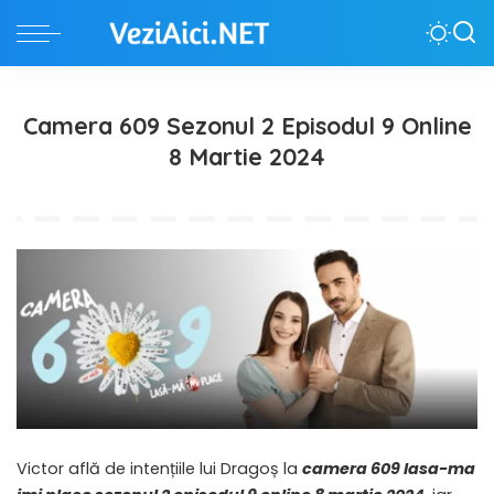
Camera 609 Sezonul 2 Episodul 9 Online
8 Martie 2024
Victor află de intențiile lui Dragoș la
camera 609 lasa-ma