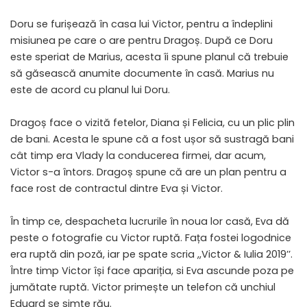
Doru se furișează în casa lui Victor, pentru a îndeplini
misiunea pe care o are pentru Dragoș. După ce Doru
este speriat de Marius, acesta îi spune planul că trebuie
să găsească anumite documente în casă. Marius nu
este de acord cu planul lui Doru.
Dragoș face o vizită fetelor, Diana și Felicia, cu un plic plin
de bani. Acesta le spune că a fost ușor să sustragă bani
cât timp era Vlady la conducerea firmei, dar acum,
Victor s-a întors. Dragoș spune că are un plan pentru a
face rost de contractul dintre Eva și Victor.
În timp ce, despacheta lucrurile în noua lor casă, Eva dă
peste o fotografie cu Victor ruptă. Fața fostei logodnice
era ruptă din poză, iar pe spate scria ,,Victor & Iulia 2019’’.
Între timp Victor își face apariția, si Eva ascunde poza pe
jumătate ruptă. Victor primește un telefon că unchiul
Eduard se simte rău.