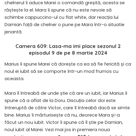
chelnerul îi aduce Marei o comandă greșită, acesta se
răștește la el. Mara îi spune că nu este nevoie să
schimbe cappuccino-ul cu flat white, dar reacția lui
Damian față de chelner o pune pe Mara într-o situatie
jenantă.
Camera 609: Lasa-ma imi place sezonul 2
episodul 9 de pe 8 martie 2024
Marius îi spune Marei că dorește ca ea să fie fericită și ca
noul ei iubit să se comporte într-un mod frumos cu
aceasta.
Mara îl întreabă de unde știe că are un iubit, iar Marius îi
spune că a aflat de la Doru. Discuția celor doi este
întreruptă de către Victor, care îl întreabă dacă se simte
bine. Marius îi mărturisește că nu, deorece Mara și-a
făcut un nou iubit. Victor îi spune că îl știe pe Damian,
noul iubit al Marei. Vezi mai jos in premiera noua