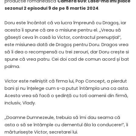
productie romaneasca
Camera 609: Lasa-ma imi place
sezonul 2 episodul 9 de pe 8 martie 2024
.
Doru este încântat că va lucra împreună cu Dragoș, iar
acesta îi spune că are o misiune pentru el. ,,Vreau să
găsești ceva în casă la Victor, contractul prenupțial’’,
este misiunea dată de Dragoș pentru Doru. Dragos vrea
să îi dea o recompensă cu trei zerouri, dar Doru crește si
spune că vrea patru. Cei doi cad de comun acord și bat
palma.
Victor este neliniștit că firma lui, Pop Concept, a pierdut
bani și nu înțelege cum s-a putut întâmpla una ca asta.
Acesta vrea să facă o ședință cu toti oamenii din firmă,
inclusiv, Vlady.
,,Doamne Dumnezeule, trebuia să îmi dau seama că
asta o să se întâmple cu dementul ăla la conducere!”, îi
mărturisește Victor, secretarei lui.