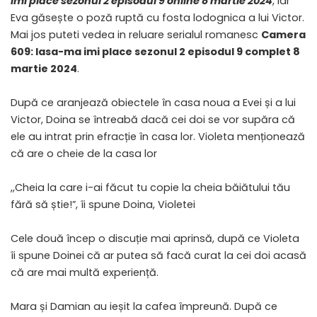
imi place sezonul 2 episodul 9 online 8 martie 2024
, iar
Eva găsește o poză ruptă cu fosta lodognica a lui Victor.
Mai jos puteti vedea in reluare serialul romanesc
Camera
609: lasa-ma imi place sezonul 2 episodul 9 complet 8
martie 2024
.
După ce aranjează obiectele în casa noua a Evei și a lui
Victor, Doina se întreabă dacă cei doi se vor supăra că
ele au intrat prin efracție în casa lor. Violeta menționează
că are o cheie de la casa lor
,,Cheia la care i-ai făcut tu copie la cheia băiătului tău
fără să știe!”, îi spune Doina, Violetei
Cele două încep o discuție mai aprinsă, după ce Violeta
îi spune Doinei că ar putea să facă curat la cei doi acasă
că are mai multă experiență.
Mara și Damian au ieșit la cafea împreună. După ce