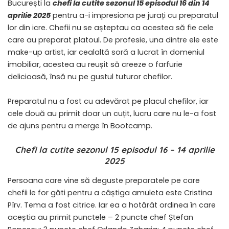
București la
chefi la cutite sezonul 15 episodul 16 din 14
aprilie 2025
pentru a-i impresiona pe jurați cu preparatul
lor din icre. Chefii nu se așteptau ca acestea să fie cele
care au preparat platoul. De profesie, una dintre ele este
make-up artist, iar cealaltă soră a lucrat în domeniul
imobiliar, acestea au reușit să creeze o farfurie
delicioasă, însă nu pe gustul tuturor chefilor.
Preparatul nu a fost cu adevărat pe placul chefilor, iar
cele două au primit doar un cuțit, lucru care nu le-a fost
de ajuns pentru a merge în Bootcamp.
Chefi la cutite sezonul 15 episodul 16 – 14 aprilie
2025
Persoana care vine să deguste preparatele pe care
chefii le for găti pentru a câștiga amuleta este Cristina
Pîrv. Tema a fost citrice. Iar ea a hotărât ordinea în care
aceștia au primit punctele – 2 puncte chef Ștefan