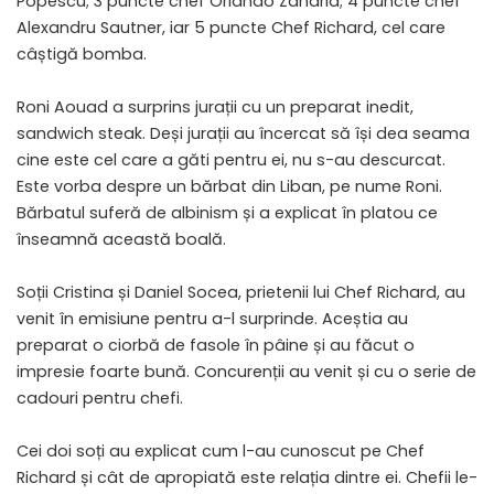
Popescu; 3 puncte chef Orlando Zaharia; 4 puncte chef
Alexandru Sautner, iar 5 puncte Chef Richard, cel care
câștigă bomba.
Roni Aouad a surprins jurații cu un preparat inedit,
sandwich steak. Deși jurații au încercat să își dea seama
cine este cel care a găti pentru ei, nu s-au descurcat.
Este vorba despre un bărbat din Liban, pe nume Roni.
Bărbatul suferă de albinism și a explicat în platou ce
înseamnă această boală.
Soții Cristina și Daniel Socea, prietenii lui Chef Richard, au
venit în emisiune pentru a-l surprinde. Aceștia au
preparat o ciorbă de fasole în pâine și au făcut o
impresie foarte bună. Concurenții au venit și cu o serie de
cadouri pentru chefi.
Cei doi soți au explicat cum l-au cunoscut pe Chef
Richard și cât de apropiată este relația dintre ei. Chefii le-