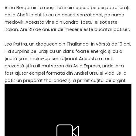
Alina Bergamini a reușit să îi uimească pe cei patru jurați
de la Chefi la cuțite cu un desert senzațional, pe nume
medovik. Aceasta vine din Londra, fostul ei soț este
italian. Are 35 de ani, iar de meserie este bucătar patiser.
Leo Pattra, un draqueen din Thailanda, în vârstă de 19 ani,
i-a surprins pe jurați cu un dans foarte energic și cu o
ținută și un make-up senzațional. Aceasta a fost
prezentă și în ultimul sezon din Asia Express, unde le-a
fost ajutor echipei formată din Andrei Ursu și Vlad. Le-a
gătit un preparat thailandez și a primit cuțitul de argint.