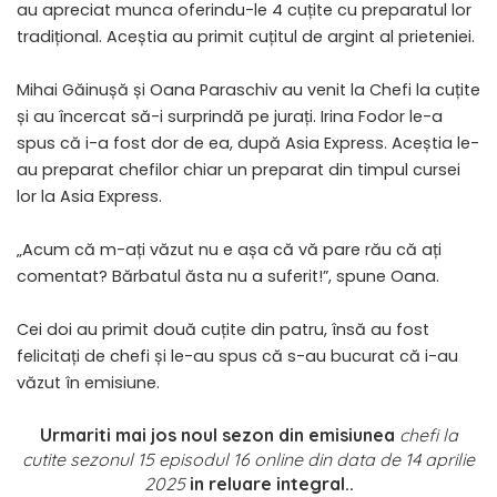
au apreciat munca oferindu-le 4 cuțite cu preparatul lor
tradițional. Aceștia au primit cuțitul de argint al prieteniei.
Mihai Găinușă și Oana Paraschiv au venit la Chefi la cuțite
și au încercat să-i surprindă pe jurați. Irina Fodor le-a
spus că i-a fost dor de ea, după Asia Express. Aceștia le-
au preparat chefilor chiar un preparat din timpul cursei
lor la Asia Express.
„Acum că m-ați văzut nu e așa că vă pare rău că ați
comentat? Bărbatul ăsta nu a suferit!”, spune Oana.
Cei doi au primit două cuțite din patru, însă au fost
felicitați de chefi și le-au spus că s-au bucurat că i-au
văzut în emisiune.
Urmariti mai jos noul sezon din emisiunea
chefi la
cutite sezonul 15 episodul 16 online din data de 14 aprilie
2025
in reluare integral..