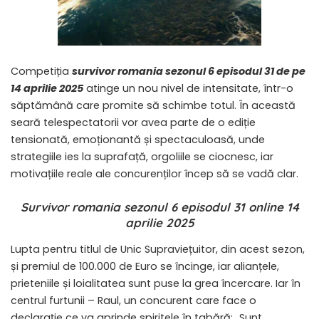
Competiția
survivor romania sezonul 6 episodul 31 de pe
14 aprilie 2025
atinge un nou nivel de intensitate, într-o
săptămână care promite să schimbe totul. În această
seară telespectatorii vor avea parte de o ediție
tensionată, emoționantă și spectaculoasă, unde
strategiile ies la suprafață, orgoliile se ciocnesc, iar
motivațiile reale ale concurenților încep să se vadă clar.
Survivor romania sezonul 6 episodul 31 online 14
aprilie 2025
​Lupta pentru titlul de Unic Supraviețuitor, din acest sezon,
și premiul de 100.000 de Euro se încinge, iar alianțele,
prieteniile și loialitatea sunt puse la grea încercare. Iar în
centrul furtunii – Raul, un concurent care face o
declarație ce va aprinde spiritele în tabără: „Sunt