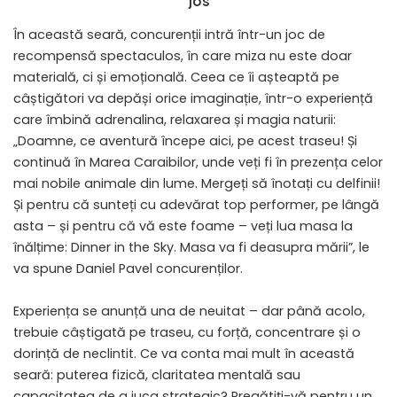
jos
În această seară, concurenții intră într-un joc de
recompensă spectaculos, în care miza nu este doar
materială, ci și emoțională. Ceea ce îi așteaptă pe
câștigători va depăși orice imaginație, într-o experiență
care îmbină adrenalina, relaxarea și magia naturii:
„Doamne, ce aventură începe aici, pe acest traseu! Și
continuă în Marea Caraibilor, unde veți fi în prezența celor
mai nobile animale din lume. Mergeți să înotați cu delfinii!
Și pentru că sunteți cu adevărat top performer, pe lângă
asta – și pentru că vă este foame – veți lua masa la
înălțime: Dinner in the Sky. Masa va fi deasupra mării”, le
va spune Daniel Pavel concurenților.
Experiența se anunță una de neuitat – dar până acolo,
trebuie câștigată pe traseu, cu forță, concentrare și o
dorință de neclintit. Ce va conta mai mult în această
seară: puterea fizică, claritatea mentală sau
capacitatea de a juca strategic? Pregătiți-vă pentru un