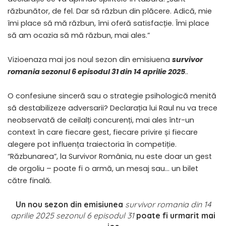
răzbunător, de fel. Dar să răzbun din plăcere. Adică, mie
îmi place să mă răzbun, îmi oferă satisfacție. Îmi place
să am ocazia să mă răzbun, mai ales.”
Vizioenaza mai jos noul sezon din emisiuena
survivor
romania sezonul 6 episodul 31 din 14 aprilie 2025
..
O confesiune sinceră sau o strategie psihologică menită
să destabilizeze adversarii? Declarația lui Raul nu va trece
neobservată de ceilalți concurenți, mai ales într-un
context în care fiecare gest, fiecare privire și fiecare
alegere pot influența traiectoria în competiție.
“Răzbunarea”, la Survivor România, nu este doar un gest
de orgoliu – poate fi o armă, un mesaj sau… un bilet
către finală.
Un nou sezon din emisiunea
survivor romania din 14
aprilie 2025 sezonul 6 episodul 31
poate fi urmarit mai