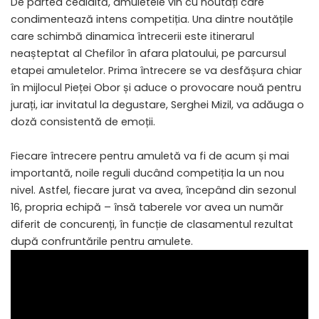
De partea cealaltă, amuletele vin cu noutăți care
condimentează intens competiția. Una dintre noutățile
care schimbă dinamica întrecerii este itinerarul
neașteptat al Chefilor în afara platoului, pe parcursul
etapei amuletelor. Prima întrecere se va desfășura chiar
în mijlocul Pieței Obor și aduce o provocare nouă pentru
jurați, iar invitatul la degustare, Serghei Mizil, va adăuga o
doză consistentă de emoții.
Fiecare întrecere pentru amuletă va fi de acum și mai
importantă, noile reguli ducând competiția la un nou
nivel. Astfel, fiecare jurat va avea, începând din sezonul
16, propria echipă – însă taberele vor avea un număr
diferit de concurenți, în funcție de clasamentul rezultat
după confruntările pentru amulete.