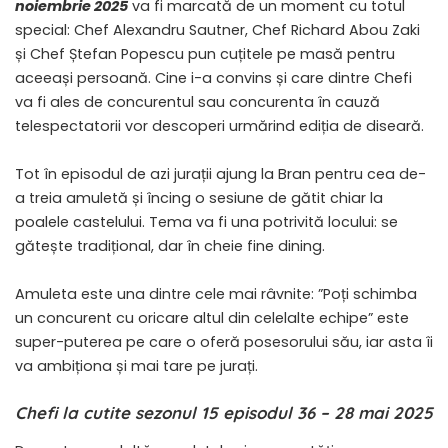
noiembrie 2025
va fi marcată de un moment cu totul
special: Chef Alexandru Sautner, Chef Richard Abou Zaki
și Chef Ștefan Popescu pun cuțitele pe masă pentru
aceeași persoană. Cine i-a convins și care dintre Chefi
va fi ales de concurentul sau concurenta în cauză
telespectatorii vor descoperi urmărind ediția de diseară.
Tot în episodul de azi jurații ajung la Bran pentru cea de-
a treia amuletă și încing o sesiune de gătit chiar la
poalele castelului. Tema va fi una potrivită locului: se
gătește tradițional, dar în cheie fine dining.
Amuleta este una dintre cele mai râvnite: ”Poți schimba
un concurent cu oricare altul din celelalte echipe” este
super-puterea pe care o oferă posesorului său, iar asta îi
va ambiționa și mai tare pe jurați.
Chefi la cutite sezonul 15 episodul 36 – 28 mai 2025