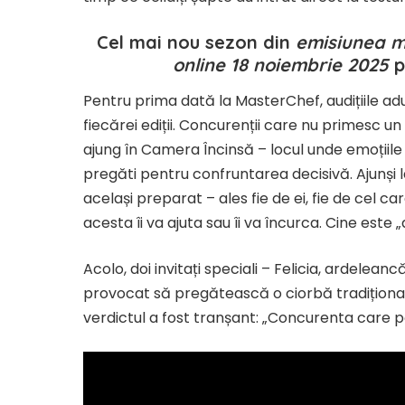
Cel mai nou sezon din
emisiunea m
online 18 noiembrie 2025
p
Pentru prima dată la MasterChef, audițiile ad
fiecărei ediții. Concurenții care nu primesc un 
ajung în Camera Încinsă – locul unde emoțiile
pregăti pentru confruntarea decisivă. Ajunși la
același preparat – ales fie de ei, fie de cel c
acesta îi va ajuta sau îi va încurca. Cine este „
Acolo, doi invitați speciali – Felicia, ardelean
provocat să pregătească o ciorbă tradițional
verdictul a fost tranșant: „Concurenta care 