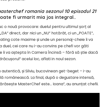
asterchef romania sezonul 10 episodul 21
oate fi urmarit mia jos integral..
uc o nouă provocare: duelul pentru ultimul șorț al
„DA” direct, dar nici un „NU” hotărât, ci un „POATE”,
 ating cote maxime și unde un personaj-cheie îi va
 duel, cei care nu i-au convins pe chefi vor găti
are îi va aștepta în Camera Încinsă – fără să știe dacă
drăcușorul” acelui loc, aflati in noul sezon.
că autentică, și Silviu, bucovinean get-beget – i-au
ă românească. La final, după o degustare intensă,
părăsește MasterChef este… Ioana”, au anunțat chefii.