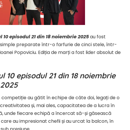
 10 episodul 21 din 18 noiembrie 2025
au fost
imple preparate într-o farfurie de cinci stele, într-
oanei Popoviciu. Ediția de marți a fost lider absolut de
 10 episodul 21 din 18 noiembrie
2025
competiție au gătit în echipe de câte doi, legați de o
creativitatea și, mai ales, capacitatea de a lucra în
ă, unde fiecare echipă a încercat să-și găsească
i care au impresionat chefii și au urcat la balcon, în
l sub presiune.