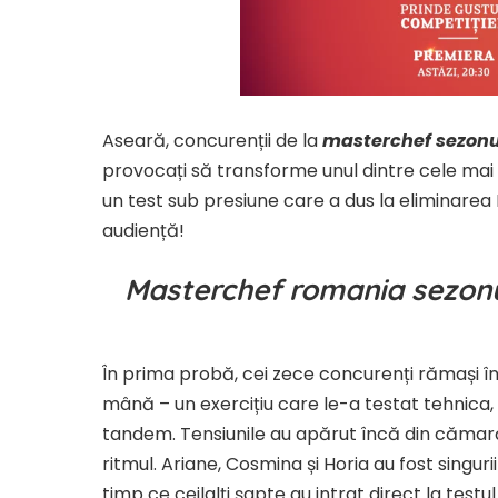
Aseară, concurenții de la
masterchef sezonul
provocați să transforme unul dintre cele mai s
un test sub presiune care a dus la eliminarea I
audiență!
Masterchef romania sezonul
În prima probă, cei zece concurenți rămași în 
mână – un exercițiu care le-a testat tehnica, 
tandem. Tensiunile au apărut încă din cămar
ritmul. Ariane, Cosmina și Horia au fost singuri
timp ce ceilalți șapte au intrat direct la testu