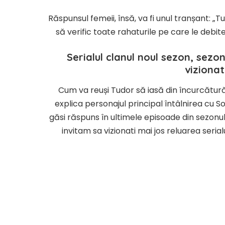
Răspunsul femeii, însă, va fi unul tranșant: „
să verific toate rahaturile pe care le debite
Serialul
clanul
noul sezon,
sezon
viziona
Cum va reuși Tudor să iasă din încurcătură
explica personajul principal întâlnirea cu Sof
găsi răspuns în ultimele episoade din sezonul 
invitam sa vizionati mai jos reluarea serial