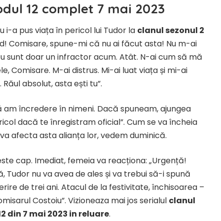
odul 12 complet 7 mai 2023
 i-a pus viața în pericol lui Tudor la
clanul sezonul 2
ed! Comisare, spune-mi că nu ai făcut asta! Nu m-ai
 Eu sunt doar un infractor acum. Atât. N-ai cum să mă
le, Comisare. M-ai distrus. Mi-ai luat viața și mi-ai
 Răul absolut, asta ești tu”.
 să am încredere în nimeni. Dacă spuneam, ajungea
ericol dacă te înregistram oficial”. Cum se va încheia
re va afecta asta alianța lor, vedem duminică.
este cap. Imediat, femeia va reacționa: „Urgență!
tă, Tudor nu va avea de ales și va trebui să-i spună
re de trei ani. Atacul de la festivitate, închisoarea –
misarul Costoiu”. Vizioneaza mai jos serialul
clanul
12 din 7 mai 2023 in reluare
.