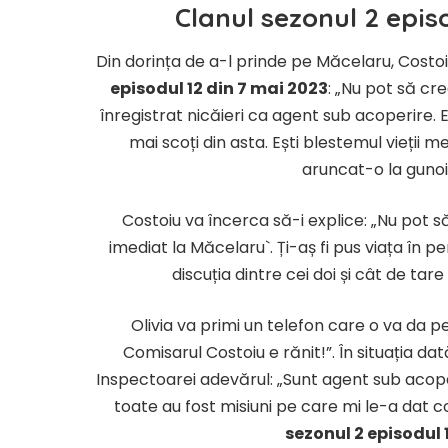
Clanul sezonul 2 epis
Din dorința de a-l prinde pe Măcelaru, Costoiu
episodul 12 din 7 mai 2023
: „Nu pot să cr
înregistrat nicăieri ca agent sub acoperire.
mai scoți din asta. Ești blestemul vieții me
aruncat-o la gunoi.
Costoiu va încerca să-i explice: „Nu pot
imediat la Măcelaru`. Ți-aș fi pus viața în p
discuția dintre cei doi și cât de ta
Olivia va primi un telefon care o va da p
Comisarul Costoiu e rănit!”. În situația da
Inspectoarei adevărul: „Sunt agent sub acoperi
toate au fost misiuni pe care mi le-a dat co
sezonul 2 episodul 