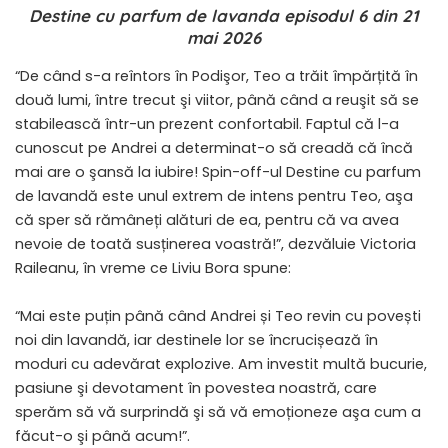
Destine cu parfum de lavanda episodul 6 din 21
mai 2026
“De când s-a reîntors în Podişor, Teo a trăit împărțită în
două lumi, între trecut şi viitor, până când a reuşit să se
stabilească într-un prezent confortabil. Faptul că l-a
cunoscut pe Andrei a determinat-o să creadă că încă
mai are o şansă la iubire! Spin-off-ul Destine cu parfum
de lavandă este unul extrem de intens pentru Teo, aşa
că sper să rămâneți alături de ea, pentru că va avea
nevoie de toată susținerea voastră!”, dezvăluie Victoria
Raileanu, în vreme ce Liviu Bora spune:
“Mai este puțin până când Andrei și Teo revin cu povești
noi din lavandă, iar destinele lor se încrucișează în
moduri cu adevărat explozive. Am investit multă bucurie,
pasiune şi devotament în povestea noastră, care
sperăm să vă surprindă şi să vă emoționeze aşa cum a
făcut-o şi până acum!”.