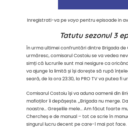
Inregistrati-va pe
voyo
pentru episoade in a
Tatutu sezonul 3 ep
În urma ultimei confruntări dintre Brigada de 
urmăresc, comisarul Costoiu se va vedea nevoi
simți că lucrurile sunt mai nesigure ca oricând
va ajunge la limită și își dorește să rupă în
seară, de la ora 23:30, la PRO TV va putea fi 
Comisarul Costoiu își va aduna oamenii din Bri
mafioților îi depășește. „Brigada nu merge. Da
noastre… Greșelile mele… Am făcut foarte mul
Chercheș e de manual – tot ce scrie în manual 
singurul lucru decent pe care-l mai pot face. 