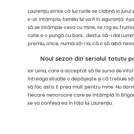
Laurențiu simte că lucrurile se clatină în jurul 
s-ar întâmpla, familia lui va fi în siguranță. 
să se întâmple ceva cu mine, te rog eu frumos,
cutie e o pungă cu bani… destui. Să-i dai Luminițe
premiu, orice, numai să-i ia, că o să aibă nevo
Noul sezon din serialul tatutu p
Iar Lena, care a acceptat să fie sursa de infor
întreaga situație o depășește și că trebuie s
să fac asta. E prea mult pentru mine. Nu dor
Fiecare nenorocire care se întâmplă în Brigad
se va confesa ea în fața lui Laurențiu.