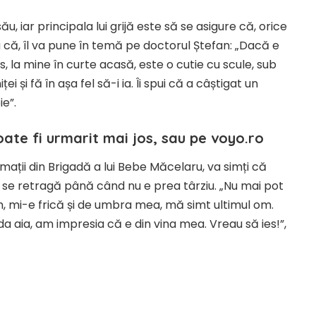
său, iar principala lui grijă este să se asigure că, orice
Așa că, îl va pune în temă pe doctorul Ștefan: „Dacă e
 la mine în curte acasă, este o cutie cu scule, sub
i și fă în așa fel să-i ia. Îi spui că a câștigat un
ie”.
oate fi urmarit mai jos, sau pe voyo.ro
mații din Brigadă a lui Bebe Măcelaru, va simți că
ă se retragă până când nu e prea târziu. „Nu mai pot
m, mi-e frică și de umbra mea, mă simt ultimul om.
a aia, am impresia că e din vina mea. Vreau să ies!”,