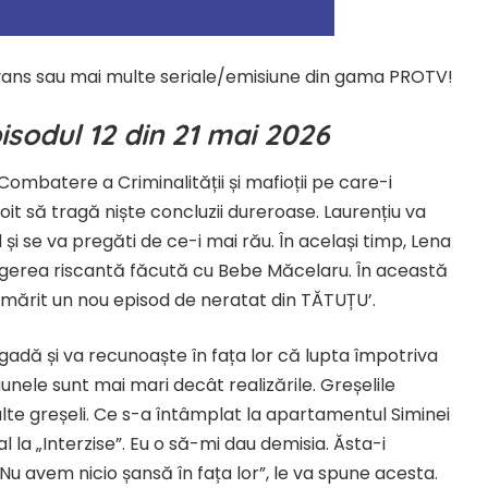
vans sau mai multe seriale/emisiune din gama PROTV!
isodul 12 din 21 mai 2026
Combatere a Criminalității și mafioții pe care-i
t să tragă niște concluzii dureroase. Laurențiu va
 și se va pregăti de ce-i mai rău. În același timp, Lena
țelegerea riscantă făcută cu Bebe Măcelaru. În această
urmărit un nou episod de neratat din TĂTUȚU’.
gadă și va recunoaște în fața lor că lupta împotriva
unele sunt mai mari decât realizările. Greșelile
te greșeli. Ce s-a întâmplat la apartamentul Siminei
la „Interzise”. Eu o să-mi dau demisia. Ăsta-i
Nu avem nicio șansă în fața lor”, le va spune acesta.